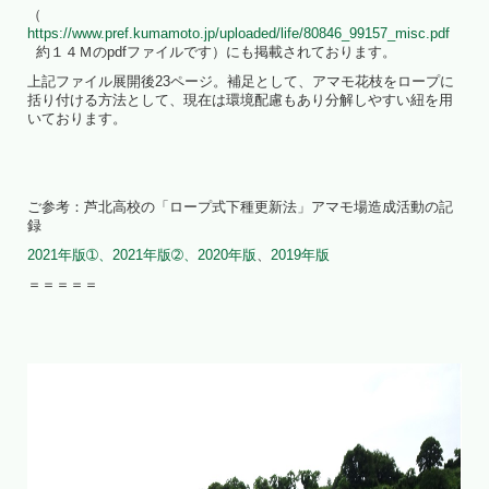
（
https://www.pref.kumamoto.jp/uploaded/life/80846_99157_misc.pdf
約１４Ｍのpdfファイルです）にも掲載されております。
上記ファイル展開後23ページ。補足として、アマモ花枝をロープに
括り付ける方法として、現在は環境配慮もあり分解しやすい紐を用
いております。
ご参考：芦北高校の「ロープ式下種更新法」アマモ場造成活動の記
録
2021年版➀、
2021年版➁、
2020年版
、
2019年版
＝＝＝＝＝