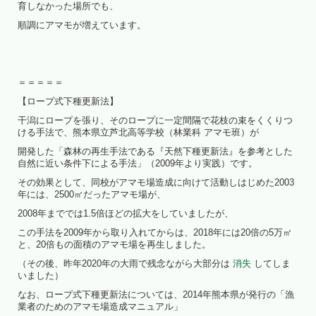
育しなかった場所でも、
順調にアマモが増えています。
＝＝＝＝＝
【ロープ式下種更新法】
干潟にロープを張り、そのロープに一定間隔で花枝の束をくくりつ
ける手法で、熊本県立芦北高等学校（林業科 アマモ班）が
開発した「森林の再生手法である『天然下種更新法』を参考とした
自然に近い条件下による手法」（2009年より実践）です。
その効果として、同校がアマモ場造成に向けて活動しはじめた2003
年には、2500㎡だったアマモ場が、
2008年まででは1.5倍ほどの拡大をしていましたが、
この手法を2009年から取り入れてからは、2018年には20倍の5万㎡
と、20倍もの面積のアマモ場を再生しました。
（その後、昨年2020年の大雨で残念ながら大部分は
消失
してしま
いました）
なお、ロープ式下種更新法については、2014年熊本県が発行の「漁
業者のためのアマモ場造成マニュアル」