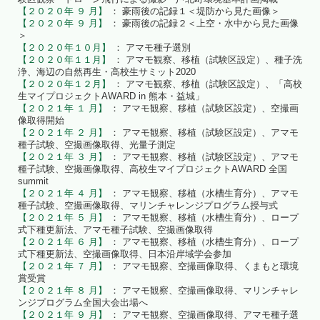
【２０２０年 ９ 月】
： 豪雨後の記録１＜堤防から見た画像＞
【２０２０年 ９ 月】
： 豪雨後の記録２＜上空・水中から見た画像
＞
【２０２０年１０月】
： アマモ種子選別
【２０２０年１１月】
： アマモ観察、移植（試験区設定）、種子洗
浄、海辺の自然再生・高校生サミット2020
【２０２０年１２月】
： アマモ観察、移植（試験区設定）、「高校
生マイプロジェクトAWARD in 熊本・益城」
【２０２１年 １ 月】
： アマモ観察、移植（試験区設定）、空撮画
像取得開始
【２０２１年 ２ 月】
： アマモ観察、移植（試験区設定）、アマモ
種子試験、空撮画像取得、光量子測定
【２０２１年 ３ 月】
： アマモ観察、移植（試験区設定）、アマモ
種子試験、空撮画像取得、高校生マイプロジェクトAWARD 全国
summit
【２０２１年 ４ 月】
： アマモ観察、移植（水槽生育分）、アマモ
種子試験、空撮画像取得、マリンチャレンジプログラム授与式
【２０２１年 ５ 月】
： アマモ観察、移植（水槽生育分）、ロープ
式下種更新法、アマモ種子試験、空撮画像取得
【２０２１年 ６ 月】
： アマモ観察、移植（水槽生育分）、ロープ
式下種更新法、空撮画像取得、日本沿岸域学会参加
【２０２１年 ７ 月】
： アマモ観察、空撮画像取得、くまもと環境
賞受賞
【２０２１年 ８ 月】
： アマモ観察、空撮画像取得、マリンチャレ
ンジプログラム全国大会出場へ
【２０２１年 ９ 月】
： アマモ観察、空撮画像取得、アマモ種子選