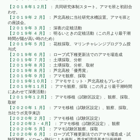
【２０１８年１２月】
： 共同研究体制スタート。アマモ班と初顔合
わせ。
【２０１９年 ２ 月】
： 芦北高校に当社研究水槽設置。アマモ班と
の座談会。
【２０１９年 ３ 月】
： 深夜の定植活動
【２０１９年 ４ 月】
： 明るいときの定植活動（この月より最干潮
時間が陽が高い時のため）
【２０１９年 ５ 月】
： 花枝採取、マリンチャレンジプログラム授
与式
【２０１９年 ６ 月】
： ロープ式下種更新法でのアマモ場造成
【２０１９年 ７ 月】
： 土壌採取、分析
【２０１９年 ８ 月】
： 土壌採取、分析、取材
【２０１９年 ８ 月】
： 芦北高校「優秀賞」
【２０１９年 ９ 月】
： アマモ観察、採取
【２０１９年１０月】
： アマモサミット・芦北高校もプレゼン
【２０１９年１１月】
： アマモ観察、採取（この月より最干潮時間
にあわせて深夜活動）
【２０１９年１２月】
： アマモ移植（試験区設定）、観察、採取、
取材
【２０２０年 １ 月】
： アマモ移植（試験区設定）、観察、採取、
当社ラボ見学来訪
【２０２０年 ２ 月】
： アマモ移植（試験区設定）
【２０２０年３・４月】
： アマモ移植（試験区設定）、観察
【２０２０年 ５ 月】
： アマモ試験区観察、採取
【２０２０年 ６ 月】
： ロープ式下種更新法でのアマモ場造成・試
験区観察・ドローン飛行による撮影・芦北町環境基本計画掲載