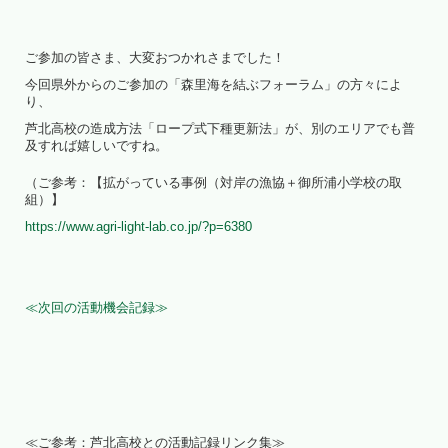
ご参加の皆さま、大変おつかれさまでした！
今回県外からのご参加の「森里海を結ぶフォーラム」の方々によ
り、
芦北高校の造成方法「ロープ式下種更新法」が、別のエリアでも普
及すれば嬉しいですね。
（ご参考：【拡がっている事例（対岸の漁協＋御所浦小学校の取
組）】
https://www.agri-light-lab.co.jp/?p=6380
≪次回の活動機会記録≫
≪ご参考：芦北高校との活動記録リンク集≫