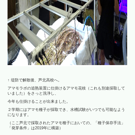
↑ 堤防で解散後、芦北高校へ。
アマモラボの追熟装置に仕掛けるアマモ花枝（これも別途採取して
いました）をさっと洗浄し、
今年も仕掛けることが出来ました。
２学期にはアマモ種子が採取でき、水槽試験がいつでも可能なよう
になります。
（ここ芦北で採取されたアマモ種子においての、「種子保存手法」
「発芽条件」は2019年に構築）