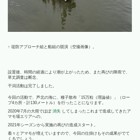
↑ 堤防アプローチ組と船組の競演（空撮画像）。
設置後、時間の経過により潮が上がったため、また再びの降雨で、
草丈調査は断念、
干潟活動は完了しました。
今回の活動で、芦北の海に、種子散布「15万粒（理論値）」（ロー
プ4カ所・計130メートル）を行ったことになります。
2020年7月の大雨でほぼ
消失
してしまったこれまで造成してきたア
マモ場エリアへの、
2021年シーズンから実施の再びの造成スタート。
着々とアマモが増えていますので、今回の仕掛けもその成果がでて
くるでしょう。