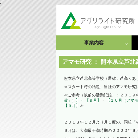
.
事業内容
成果発表
受託研究・依頼事例
アマモ研究 ： 熊本県立芦
栽培・分析受託
熊本県立芦北高等学校（通称：芦高＜あ
≪スタート時の話題、当社のアマモ研究
情報集約・文献調査
≪ご参考（以前の活動記録）：２０１９
賞」）】・
【９月】
・
【１０月（アマモ
依頼事例
【５月】
≫
２０１８年１２月より月１度の、同校「
６月は、大潮最干潮時期の２０２０年６