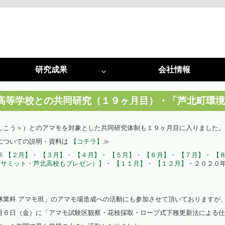
研究成果
会社情報
特許
採択実績
光害対策
植物工場
北高等学校との共同研究（１９ヶ月目）・「芦北町環
光害阻止ＬＥＤ照明
植物工場システム
しこう＞）とのアマモを対象とした共同研究体制も１９ヶ月目に入りました。
についての説明・資料は
【コチラ】
≫
光害コンサルタント
植物工場コンサルタント
年
【２月】
・
【３月】
・
【４月】
・
【５月】
・
【６月】
・
【７月】
・
【８
サミット・芦北高校もプレゼン）】
・
【１１月】
・
【１２月】
・２０２０
啓発活動
光環境構築
（資料作成・講演・講師）
（栽培用白色ＬＥＤ照明）
林業科 アマモ班」のアマモ場造成への活動にも参加させて頂いておりますが
光環境構築
月６日（金）に「アマモ試験区観察・花枝採取・ロープ式下種更新法による仕
（試験用多色ＬＥＤ）