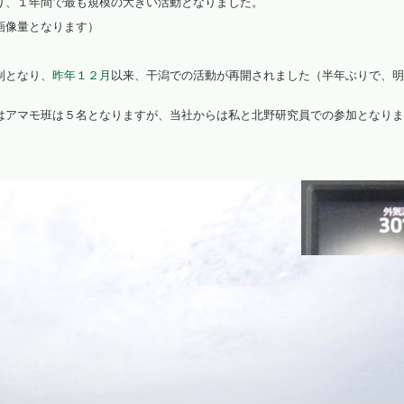
入り、１年間で最も規模の大きい活動となりました。
画像量となります）
光環境高効率化
植物観察
制となり、
昨年１２月
以来、干潟での活動が再開されました（半年ぶりで、明
水耕栽培パネル（定植板）
はアマモ班は５名となりますが、当社からは私と北野研究員での参加となりま
洗浄装置
藻が活着しにくいシート
植物工場考え方（ＤＶＤ）
パルス制御
啓発活動
（資料作成・講演・講師）