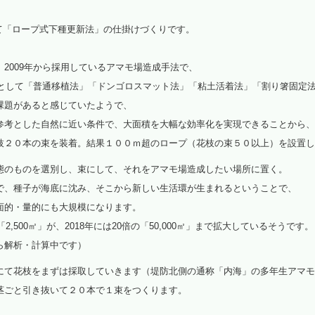
て「ロープ式下種更新法」の仕掛けづくりです。
2009年から採用しているアマモ場造成手法で、
法として「普通移植法」「ドンゴロスマット法」「粘土活着法」「割り箸固定
課題があると感じていたようで、
参考とした自然に近い条件で、大面積を大幅な効率化を実現できることから、
枝２０本の束を装着。結果１００ｍ超のロープ（花枝の束５０以上）を設置し
態のものを選別し、束にして、それをアマモ場造成したい場所に置く。
で、種子が海底に沈み、そこから新しい生活環が生まれるということで、
面的・量的にも大規模になります。
,500㎡」が、2018年には20倍の「50,000㎡」まで拡大しているそうです。
ら解析・計算中です）
にて花枝をまずは採取していきます（堤防北側の通称「内海」の多年生アマモ
茎ごと引き抜いて２０本で１束をつくります。