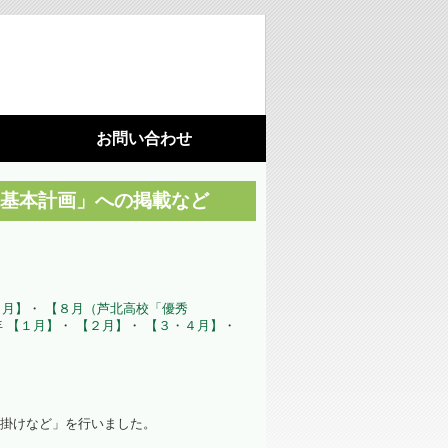
お問い合わせ
利用機器
施設園芸
境基本計画」への掲載など
光環境構築
（苗向け補光ＬＥＤ照明）
月】
・
【８月（芦北高校「優秀
光環境構築
年
【１月】
・
【２月】
・
【３・４月】
・
（ハウス用ＬＥＤ照明）
藻が活着しにくいシート
、
掛けなど」を行いました。
水耕栽培パネル（定植板）