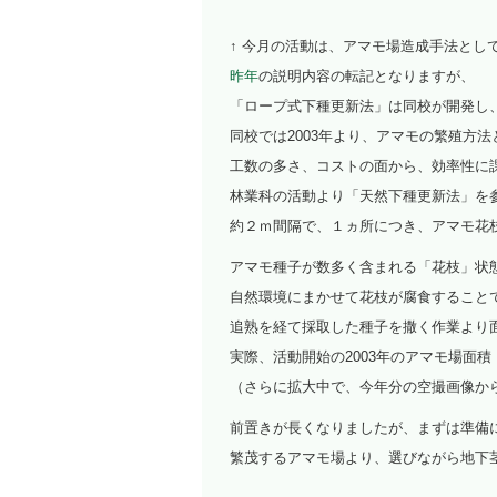
↑ 今月の活動は、アマモ場造成手法とし
昨年
の説明内容の転記となりますが、
「ロープ式下種更新法」は同校が開発し、
同校では2003年より、アマモの繁殖方
工数の多さ、コストの面から、効率性に
林業科の活動より「天然下種更新法」を
約２ｍ間隔で、１ヵ所につき、アマモ花
アマモ種子が数多く含まれる「花枝」状
自然環境にまかせて花枝が腐食すること
追熟を経て採取した種子を撒く作業より
実際、活動開始の2003年のアマモ場面積「2
（さらに拡大中で、今年分の空撮画像か
前置きが長くなりましたが、まずは準備
繁茂するアマモ場より、選びながら地下