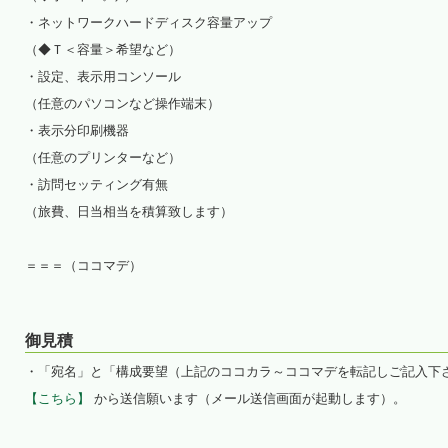
・ネットワークハードディスク容量アップ
（◆Ｔ＜容量＞希望など）
・設定、表示用コンソール
（任意のパソコンなど操作端末）
・表示分印刷機器
（任意のプリンターなど）
・訪問セッティング有無
（旅費、日当相当を積算致します）
＝＝＝（ココマデ）
御見積
・「宛名」と「構成要望（上記のココカラ～ココマデを転記しご記入下
【こちら】
から送信願います（メール送信画面が起動します）。