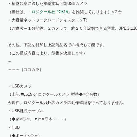
・植物観察に適した推奨接写可能USBカメラ
（当社は、
「ロジクール社 #C615」
を推奨しております）×２台
・大容量ネットワークハードディスク（２T）
（ご参考～１分間隔、２カメラで、約２０年記録できる容量。JPEG:128
その他、下記を付加し上記商品名での構成も可能です。
（この構成内容により、型番を決定します）
～
＝＝＝（ココカラ）
・USBカメラ
（上記 #C615 or ロジクールカメラ 型番◆×◇台数）
今現在、ロジクール以外のカメラの動作確認を行っておりません。
・USB延長ケーブル
（◆ｍ×◇本、▼ｍ×▽本・・・）
・HUB
（◆ポート×◇ヶ）