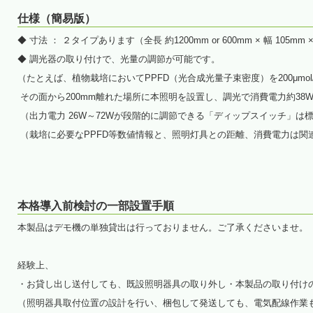
仕様（簡易版）
◆ 寸法 ： ２タイプあります（全長 約1200mm or 600mm × 幅 105mm 
◆ 調光器の取り付けで、光量の調節が可能です。
（たとえば、植物栽培においてPPFD（光合成光量子束密度）を200μmol
その面から200mm離れた場所に本照明を設置し、調光で消費電力約38W
（出力電力 26W～72Wが段階的に調節できる「ディップスイッチ」は
（栽培に必要なPPFD等数値情報と、照明灯具との距離、消費電力は関
本格導入前検討の一部設置手順
本製品はデモ機の単独貸出は行っておりません。ご了承くださいませ。
経験上、
・お貸し出し送付しても、既設照明器具の取り外し・本製品の取り付け
（照明器具取付位置の設計を行い、梱包して発送しても、電気配線作業