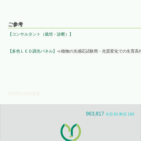
ご参考
【コンサルタント（栽培・診断）】
【多色ＬＥＤ調光パネル】
≪植物の光感応試験用・光質変化での生育高
20180521(02)更新
963,817
今日 81 昨日 193