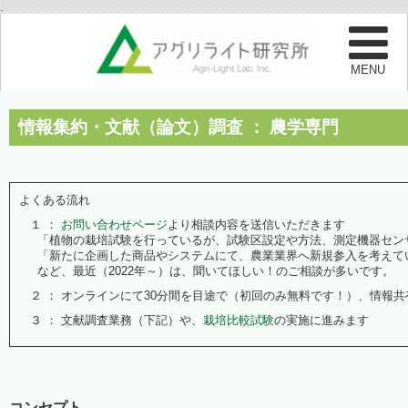
.
情報集約・文献（論文）調査 ： 農学専門
よくある流れ
１ ：
お問い合わせページ
より相談内容を送信いただきます
「植物の栽培試験を行っているが、試験区設定や方法、測定機器セン
「新たに企画した商品やシステムにて、農業業界へ新規参入を考えて
など、最近（2022年～）は、聞いてほしい！のご相談が多いです。
２ ： オンラインにて30分間を目途で（初回のみ無料です！）、情報共
３ ： 文献調査業務（下記）や、
栽培比較試験
の実施に進みます
コンセプト