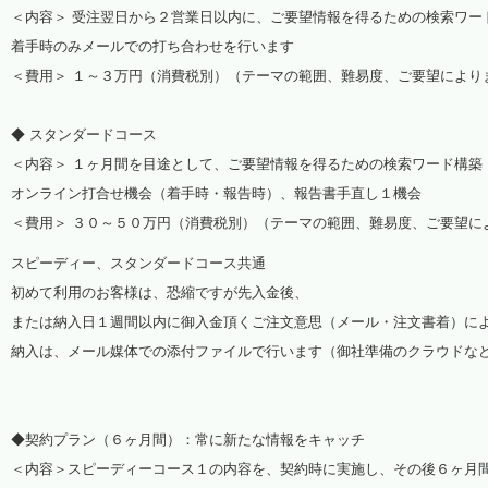
＜内容＞ 受注翌日から２営業日以内に、ご要望情報を得るための検索ワー
着手時のみメールでの打ち合わせを行います
＜費用＞ １～３万円（消費税別）（テーマの範囲、難易度、ご要望により
◆ スタンダードコース
＜内容＞ １ヶ月間を目途として、ご要望情報を得るための検索ワード構築
オンライン打合せ機会（着手時・報告時）、報告書手直し１機会
＜費用＞ ３０～５０万円（消費税別）（テーマの範囲、難易度、ご要望に
スピーディー、スタンダードコース共通
初めて利用のお客様は、恐縮ですが先入金後、
または納入日１週間以内に御入金頂くご注文意思（メール・注文書着）に
納入は、メール媒体での添付ファイルで行います（御社準備のクラウドな
◆契約プラン（６ヶ月間）：常に新たな情報をキャッチ
＜内容＞スピーディーコース１の内容を、契約時に実施し、その後６ヶ月