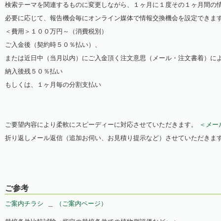
検索テーマを関連するものに変更しながら、１ヶ月に１度その１ヶ月間の
必要に応じて、報告機会毎にオンライン媒体で情報交換機会を設定できま
＜費用＞１００万円～（消費税別）
ご入金後（契約時５０％払い）、
または近日中（当月以内）にご入金頂く注文意思（メール・注文書着）に
納入後残５０％払い
もしくは、１ヶ月毎の分割支払い
ご要望内容により柔軟にスピーディーに対応させていただきます。
＜メー
折り返しメール返信（追加お伺い、お見積り提示など）させていただきま
ご参考
ご案内チラシ
＿
（ご案内ページ）