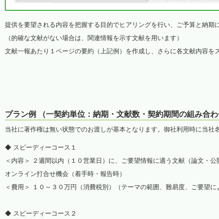
提供を要望される内容を把握する目的でヒアリングを行い、ご予算と納期
（的確な文献がない場合は、関連情報を示す文献を用います）
文献一報あたり１ページの要約（上記例）を作成し、さらに各文献内容を
プラン例 （一契約単位：納期・文献数・契約期間の組み合
当社に著作権は無い状態でのお渡しが基本となります。御社利用時に当社
◆ スピーディーコース１
＜内容＞ ２週間以内（１０営業日）に、ご要望情報に適う文献（論文・公
オンライン打合せ機会（着手時・報告時）
＜費用＞ １０～３０万円（消費税別）（テーマの範囲、難易度、ご要望に
◆ スピーディーコース２