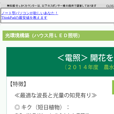
.
光環境構築（ハウス用ＬＥＤ照明）