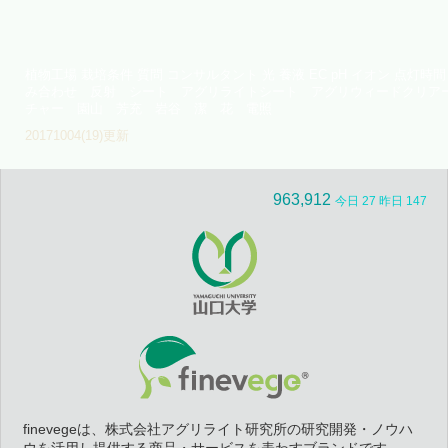
植物工場 栽培条件 質問 コンサルタント 光 養液 EC pH イオン 点灯
み合わせ 反射 シート アグリライトシート アグリウィードクリア
チャー 園山 芳充 岩谷 潔 花 電照
20171004(19)更新
963,912
今日 27 昨日 147
finevegeは、株式会社アグリライト研究所の研究開発・ノウハ