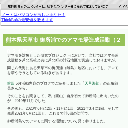
.
熊本県天草市 御所浦でのアマモ場造成活動（２
０２１年シーズン）
アマモを対象とした研究プロジェクトにおいて、当社ではアマモ造
成活動を芦北高校と共に芦北町の計石地区で実施しておりますが、
同じ八代海にある天草市の御所浦（離島）地区においても、アマモ
を増やそうとしている動きがあります。
前回
5月活動内容のブログでご紹介しました「
天草海部
」の正角部
長さんから、
そのことをお聞きして、私（園山）自身初めて御所浦に出向いたの
が、2019年11月でした。
その後も、2020年6月に2回・11月に1回、2021年3月に1回、そして
先週2021年6月に1回と、これまで計6回の訪問で、
御所浦島でのアマモに関する活動について見て参りました。