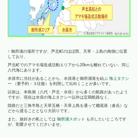
↑ 御所浦の場所ですが、芦北町のほぼ西、天草・上島の南側に位置
しており、
芦北町でのアマモ場造成活動エリアから20kmも離れていない、同じ
八代海にあります。
水俣市に当社があることから、水俣港と御所浦港を結ぶ
海上タクシ
ー
（要予約・３往復）を利用して出向くことが多いです。
以前は、本島側（八代・芦北・水俣）から多くの航路があったよう
ですが、現在は水俣の海上タクシー以外は定期航路なく、
陸路だと三角半島と天草五橋・天草上島を通って棚底港（倉岳）な
どから渡ることとなり大回りです。
また、旅好きの私としては
御所浦スポット
も示したいところです
が、割愛させてくださいませ。