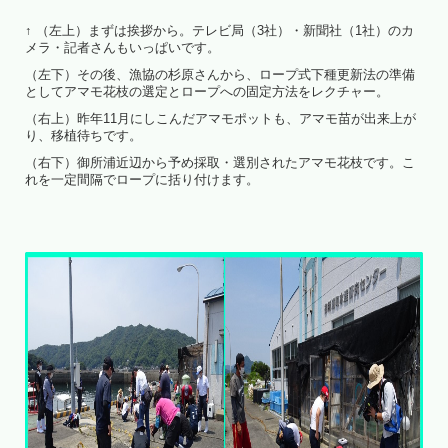
↑ （左上）まずは挨拶から。テレビ局（3社）・新聞社（1社）のカ
メラ・記者さんもいっぱいです。
（左下）その後、漁協の杉原さんから、ロープ式下種更新法の準備
としてアマモ花枝の選定とロープへの固定方法をレクチャー。
（右上）昨年11月にしこんだアマモポットも、アマモ苗が出来上が
り、移植待ちです。
（右下）御所浦近辺から予め採取・選別されたアマモ花枝です。こ
れを一定間隔でロープに括り付けます。