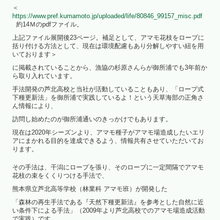
＜
https://www.pref.kumamoto.jp/uploaded/life/80846_99157_misc.pdf
約14Ｍのpdfファイル。
上記ファイル展開後23ページ。補足として、アマモ花枝をロープに
括り付ける方法として、現在は環境配慮もあり分解しやすい紐を用
いております＞
に掲載されていることから、漁協の杉原さんらが御所浦でも3年前か
ら取り入れています。
手法開発の芦北高校と当社が活動していることもあり、「ロープ式
下種更新法」を御所浦で実践しているよ！という天草海部の正角さ
ん情報により、
訪問し始めたのが御所浦通いのきっかけでもあります。
現在は2020年シーズンより、アマモ種子がアマモ場造成したいエリ
アにまかれる目的を達成できるよう、情報共有させていただいてお
ります。
その手法は、干潟にロープを張り、そのロープに一定間隔でアマモ
花枝の束をくくりつける手法で、
熊本県立芦北高等学校（林業科 アマモ班）が開発した
「森林の再生手法である『天然下種更新法』を参考とした自然に近
い条件下による手法」（2009年より芦北高校でのアマモ場造成活動
で実践）です。