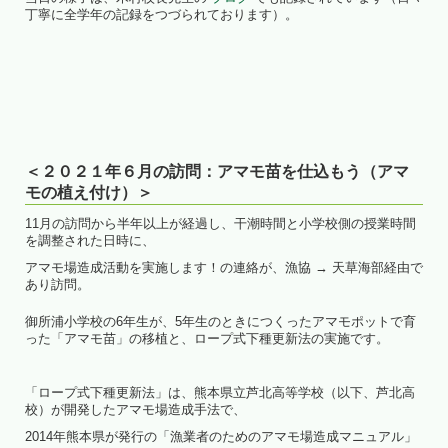
丁寧に全学年の記録をつづられております）。
＜２０２１年６月の訪問：アマモ苗を仕込もう（アマ
モの植え付け）＞
11月の訪問から半年以上が経過し、干潮時間と小学校側の授業時間
を調整された日時に、
アマモ場造成活動を実施します！の連絡が、漁協 → 天草海部経由で
あり訪問。
御所浦小学校の6年生が、5年生のときにつくったアマモポットで育
った「アマモ苗」の移植と、ロープ式下種更新法の実施です。
「ロープ式下種更新法」は、熊本県立芦北高等学校（以下、芦北高
校）が開発したアマモ場造成手法で、
2014年熊本県が発行の「漁業者のためのアマモ場造成マニュアル」