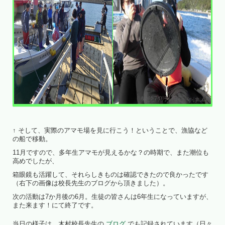
↑ そして、実際のアマモ場を見に行こう！ということで、漁協など
の船で移動。
11月ですので、多年生アマモが見えるかな？の時期で、また潮位も
高めでしたが、
箱眼鏡も活躍して、それらしきものは確認できたので良かったです
（右下の画像は校長先生のブログから頂きました）。
次の活動は7か月後の6月。生徒の皆さんは6年生になっていますが、
また来ます！にて終了です。
当日の様子は、木村校長先生の
ブログ
でも記録されています（日々