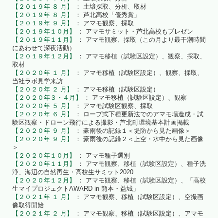
【２０１９年 ８ 月】
： 土壌採取、分析、取材
【２０１９年 ８ 月】
： 芦北高校「優秀賞」
【２０１９年 ９ 月】
： アマモ観察、採取
【２０１９年１０月】
： アマモサミット・芦北高校もプレゼン
【２０１９年１１月】
： アマモ観察、採取（この月より最干潮時間
にあわせて深夜活動）
【２０１９年１２月】
： アマモ移植（試験区設定）、観察、採取、
取材
【２０２０年 １ 月】
： アマモ移植（試験区設定）、観察、採取、
当社ラボ見学来訪
【２０２０年 ２ 月】
： アマモ移植（試験区設定）
【２０２０年３・４月】
： アマモ移植（試験区設定）、観察
【２０２０年 ５ 月】
： アマモ試験区観察、採取
【２０２０年 ６ 月】
： ロープ式下種更新法でのアマモ場造成・試
験区観察・ドローン飛行による撮影・芦北町環境基本計画掲載
【２０２０年 ９ 月】
： 豪雨後の記録１＜堤防から見た画像＞
【２０２０年 ９ 月】
： 豪雨後の記録２＜上空・水中から見た画像
＞
【２０２０年１０月】
： アマモ種子選別
【２０２０年１１月】
： アマモ観察、移植（試験区設定）、種子洗
浄、海辺の自然再生・高校生サミット2020
【２０２０年１２月】
： アマモ観察、移植（試験区設定）、「高校
生マイプロジェクトAWARD in 熊本・益城」
【２０２１年 １ 月】
： アマモ観察、移植（試験区設定）、空撮画
像取得開始
【２０２１年 ２ 月】
： アマモ観察、移植（試験区設定）、アマモ