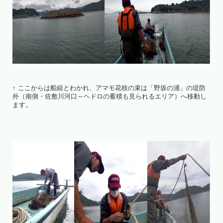
↑ ここからは船組とわかれ、アマモ花枝の束は「野坂の浦」の堤防
外（南側・佐敷川河口～ヘドロの蓄積も見られるエリア）へ移動し
ます。