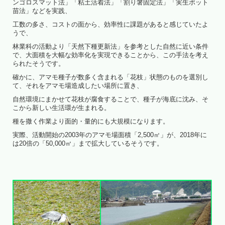
ンゴロスマット法」「粘土活着法」「割り箸固定法」「実生ポット
苗法」などを実践、
工数の多さ、コストの面から、効率性に課題があると感じていたよ
うで、
林業科の活動より「天然下種更新法」を参考とした自然に近い条件
で、大面積を大幅な効率化を実現できることから、この手法を考え
られたそうです。
確かに、アマモ種子が数多く含まれる「花枝」状態のものを選別し
て、それをアマモ場造成したい場所に置き、
自然環境にまかせて花枝が腐食することで、種子が海底に沈み、そ
こから新しい生活環が生まれる。
種を撒く作業より面的・量的にも大規模になります。
実際、活動開始の2003年のアマモ場面積「2,500㎡」が、2018年に
は20倍の「50,000㎡」まで拡大しているそうです。