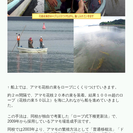
↑ 船上では、アマモ花枝の束をロープにくくりつけていきます。
約２ｍ間隔で、アマモ花枝２０本の束を装着。結果１００ｍ超のロ
ープ（花枝の束５０以上）を海に入れながら船を進めていきまし
た。
この手法は、同校が独自で考案した「ロープ式下種更新法」で、
2009年から採用しているアマモ場造成手法です。
同校では2003年より、アマモの繁殖方法として「普通移植法」「ド