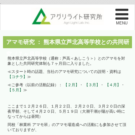
.
アマモ研究 ： 熊本県立芦北高等学校との共同研
究（７ヶ月目）
熊本県立芦北高等学校（通称：芦高＜あしこう＞）とのアマモを対
象とした共同研究体制も７ヶ月目に入りました。
≪スタート時の話題、当社のアマモ研究についての説明・資料は
【コチラ】
≫
≪ご参考（以前の活動記録）：
【２月】
・
【３月】
・
【４月】
・
【５月】
≫
ここまで１２月２６日、１月２２日、２月２０日、３月２０日の深
夜早朝、そして４月２０日、５月１９日（大潮干潮が陽が高い時に
なってからは昼間）
同校「林業科 アマモ班」のアマモ場造成への活動にも参加させて頂
いておりますが、