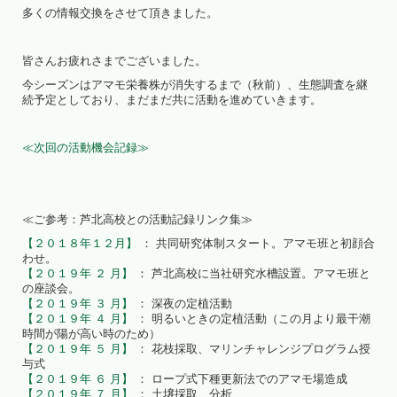
多くの情報交換をさせて頂きました。
皆さんお疲れさまでございました。
今シーズンはアマモ栄養株が消失するまで（秋前）、生態調査を継
続予定としており、まだまだ共に活動を進めていきます。
≪次回の活動機会記録≫
≪ご参考：芦北高校との活動記録リンク集≫
【２０１８年１２月】
： 共同研究体制スタート。アマモ班と初顔合
わせ。
【２０１９年 ２ 月】
： 芦北高校に当社研究水槽設置。アマモ班と
の座談会。
【２０１９年 ３ 月】
： 深夜の定植活動
【２０１９年 ４ 月】
： 明るいときの定植活動（この月より最干潮
時間が陽が高い時のため）
【２０１９年 ５ 月】
： 花枝採取、マリンチャレンジプログラム授
与式
【２０１９年 ６ 月】
： ロープ式下種更新法でのアマモ場造成
【２０１９年 ７ 月】
： 土壌採取、分析