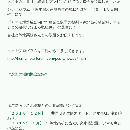
≪ご案内：８月、取組をプレゼンさせて頂く機会を頂戴しました≫
シンポジウム 「熊本県沿岸域再生の現状と展望」（８月１９日開
催）にて、
『アマモ場造成に向けた農業気象学の役割～芦北高校林業科アマモ
班との連携で始まる取組例』 の題目にて、
当社と芦北高校さんとの取組をお伝えします。
当日のプログラムは下記からご参照できます。
http://kumamoto-forum.com/posts/news37.html
≪次回の活動機会記録≫
≪ご参考：芦北高校との活動記録リンク集≫
【２０１８年１２月】
： 共同研究体制スタート。アマモ班と初顔合
わせ。
【２０１９年 ２ 月】
： 芦北高校に当社研究水槽設置。アマモ班と
の座談会。