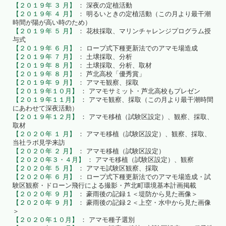
【２０１９年 ３ 月】
： 深夜の定植活動
【２０１９年 ４ 月】
： 明るいときの定植活動（この月より最干潮
時間が陽が高い時のため）
【２０１９年 ５ 月】
： 花枝採取、マリンチャレンジプログラム授
与式
【２０１９年 ６ 月】
： ロープ式下種更新法でのアマモ場造成
【２０１９年 ７ 月】
： 土壌採取、分析
【２０１９年 ８ 月】
： 土壌採取、分析、取材
【２０１９年 ８ 月】
： 芦北高校「優秀賞」
【２０１９年 ９ 月】
： アマモ観察、採取
【２０１９年１０月】
： アマモサミット・芦北高校もプレゼン
【２０１９年１１月】
： アマモ観察、採取（この月より最干潮時間
にあわせて深夜活動）
【２０１９年１２月】
： アマモ移植（試験区設定）、観察、採取、
取材
【２０２０年 １ 月】
： アマモ移植（試験区設定）、観察、採取、
当社ラボ見学来訪
【２０２０年 ２ 月】
： アマモ移植（試験区設定）
【２０２０年３・４月】
： アマモ移植（試験区設定）、観察
【２０２０年 ５ 月】
： アマモ試験区観察、採取
【２０２０年 ６ 月】
： ロープ式下種更新法でのアマモ場造成・試
験区観察・ドローン飛行による撮影・芦北町環境基本計画掲載
【２０２０年 ９ 月】
： 豪雨後の記録１＜堤防から見た画像＞
【２０２０年 ９ 月】
： 豪雨後の記録２＜上空・水中から見た画像
＞
【２０２０年１０月】
： アマモ種子選別