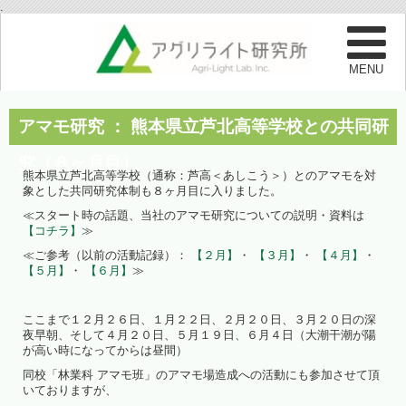
.
アマモ研究 ： 熊本県立芦北高等学校との共同研
究（８ヶ月目）
熊本県立芦北高等学校（通称：芦高＜あしこう＞）とのアマモを対
象とした共同研究体制も８ヶ月目に入りました。
≪スタート時の話題、当社のアマモ研究についての説明・資料は
【コチラ】
≫
≪ご参考（以前の活動記録）：
【２月】
・
【３月】
・
【４月】
・
【５月】
・
【６月】
≫
ここまで１２月２６日、１月２２日、２月２０日、３月２０日の深
夜早朝、そして４月２０日、５月１９日、６月４日（大潮干潮が陽
が高い時になってからは昼間）
同校「林業科 アマモ班」のアマモ場造成への活動にも参加させて頂
いておりますが、