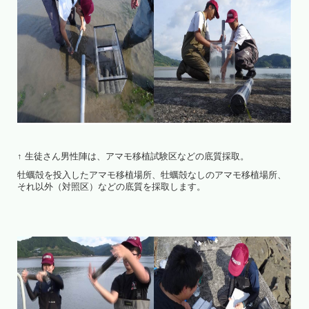
↑ 生徒さん男性陣は、アマモ移植試験区などの底質採取。
牡蠣殻を投入したアマモ移植場所、牡蠣殻なしのアマモ移植場所、
それ以外（対照区）などの底質を採取します。