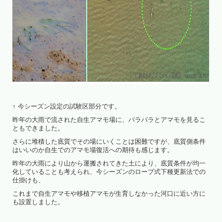
↑ 今シーズン設定の試験区部分です。
昨年の大雨で流された自生アマモ場に、パラパラとアマモを見るこ
ともできました。
さらに堆積した底質でその場にいくことは困難ですが、底質側条件
はいいのか自生でのアマモ場復活への期待も感じます。
昨年の大雨により山から運搬されてきた土により、底質条件が均一
化していることも考えられ、今シーズンのロープ式下種更新法での
仕掛けも、
これまで自生アマモや移植アマモが生育しなかった河口に近い方に
も設置しました。