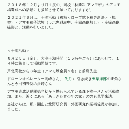
２０１８年１２月より月１度の、同校「林業科 アマモ班」のアマモ
場造成への活動にも参加させて頂いておりますが、
２０２１年６月は、干潟活動（移植＜ロープ式下種更新法＞・観
察）・アマモ種子試験（ラボ内継続中、今回画像無し）・空撮画像
撮影と、活動を行いました。
＜干潟活動＞
６月２５日（金）、大潮干潮時間（１５時半ごろ）にあわせて、１
４時に集合して活動開始です。
芦北高校から３年生（アマモ班全員５名）と前島先生、
ドローンオペレーター高峰さん、
先月
に引き続き
天草海部
の正角さ
んと今回初来訪の浪崎さん、
アマモ造成活動開始当初から携わられている森下惟一さんが活動参
加、また、近くにある「あしきた青少年の家」の方も見学来訪、
当社からは、私・園山と北野研究員・外薗研究作業補佐員が参加し
ました。