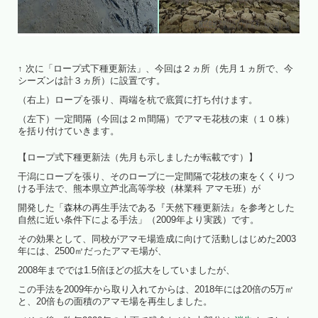
↑ 次に「ロープ式下種更新法」、今回は２ヵ所（先月１ヵ所で、今
シーズンは計３ヵ所）に設置です。
（右上）ロープを張り、両端を杭で底質に打ち付けます。
（左下）一定間隔（今回は２ｍ間隔）でアマモ花枝の束（１０株）
を括り付けていきます。
【ロープ式下種更新法（先月も示しましたが転載です）】
干潟にロープを張り、そのロープに一定間隔で花枝の束をくくりつ
ける手法で、熊本県立芦北高等学校（林業科 アマモ班）が
開発した「森林の再生手法である『天然下種更新法』を参考とした
自然に近い条件下による手法」（2009年より実践）です。
その効果として、同校がアマモ場造成に向けて活動しはじめた2003
年には、2500㎡だったアマモ場が、
2008年まででは1.5倍ほどの拡大をしていましたが、
この手法を2009年から取り入れてからは、2018年には20倍の5万㎡
と、20倍もの面積のアマモ場を再生しました。