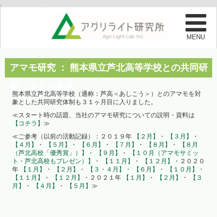
.
アマモ研究 ： 熊本県立芦北高等学校との共同研
究（３１ヶ月目）
熊本県立芦北高等学校（通称：芦高＜あしこう＞）とのアマモを対
象とした共同研究体制も３１ヶ月目に入りました。
≪スタート時の話題、当社のアマモ研究についての説明・資料は
【コチラ】
≫
≪ご参考（以前の活動記録）：２０１９年
【２月】
・
【３月】
・
【４月】
・
【５月】
・
【６月】
・
【７月】
・
【８月】
・
【８月
（芦北高校「優秀賞」）】・
【９月】
・
【１０月（アマモサミッ
ト・芦北高校もプレゼン）】
・
【１１月】
・
【１２月】
・２０２０
年
【１月】
・
【２月】
・
【３・４月】
・
【６月】
・
【１０月】
・
【１１月】
・
【１２月】
・２０２１年
【１月】
・
【２月】
・
【３
月】
・
【４月】
・
【５月】
≫