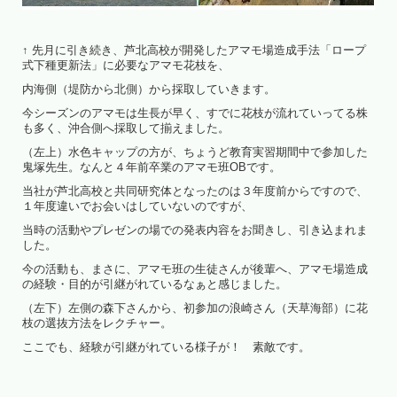
↑ 先月に引き続き、芦北高校が開発したアマモ場造成手法「ロープ
式下種更新法」に必要なアマモ花枝を、
内海側（堤防から北側）から採取していきます。
今シーズンのアマモは生長が早く、すでに花枝が流れていってる株
も多く、沖合側へ採取して揃えました。
（左上）水色キャップの方が、ちょうど教育実習期間中で参加した
鬼塚先生。なんと４年前卒業のアマモ班OBです。
当社が芦北高校と共同研究体となったのは３年度前からですので、
１年度違いでお会いはしていないのですが、
当時の活動やプレゼンの場での発表内容をお聞きし、引き込まれま
した。
今の活動も、まさに、アマモ班の生徒さんが後輩へ、アマモ場造成
の経験・目的が引継がれているなぁと感じました。
（左下）左側の森下さんから、初参加の浪崎さん（天草海部）に花
枝の選抜方法をレクチャー。
ここでも、経験が引継がれている様子が！ 素敵です。