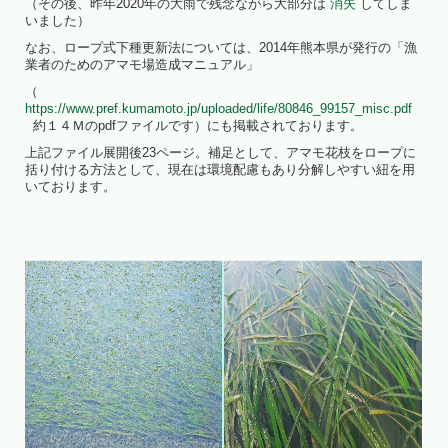
（その後、昨年2020年の大雨で残念ながら大部分は
消失
してしま
いました）
なお、ロープ式下種更新法については、2014年熊本県が発行の「漁
業者のためのアマモ場造成マニュアル」
（
https://www.pref.kumamoto.jp/uploaded/life/80846_99157_misc.pdf
約１４Ｍのpdfファイルです）にも掲載されております。
上記ファイル展開後23ページ。補足として、アマモ花枝をロープに
括り付ける方法として、現在は環境配慮もあり分解しやすい紐を用
いております。