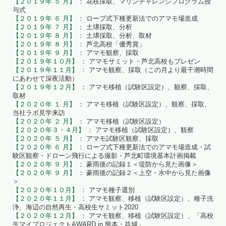
【２０１９年 ５ 月】
： 花枝採取、マリンチャレンジプログラム授
与式
【２０１９年 ６ 月】
： ロープ式下種更新法でのアマモ場造成
【２０１９年 ７ 月】
： 土壌採取、分析
【２０１９年 ８ 月】
： 土壌採取、分析、取材
【２０１９年 ８ 月】
： 芦北高校「優秀賞」
【２０１９年 ９ 月】
： アマモ観察、採取
【２０１９年１０月】
： アマモサミット・芦北高校もプレゼン
【２０１９年１１月】
： アマモ観察、採取（この月より最干潮時間
にあわせて深夜活動）
【２０１９年１２月】
： アマモ移植（試験区設定）、観察、採取、
取材
【２０２０年 １ 月】
： アマモ移植（試験区設定）、観察、採取、
当社ラボ見学来訪
【２０２０年 ２ 月】
： アマモ移植（試験区設定）
【２０２０年３・４月】
： アマモ移植（試験区設定）、観察
【２０２０年 ５ 月】
： アマモ試験区観察、採取
【２０２０年 ６ 月】
： ロープ式下種更新法でのアマモ場造成・試
験区観察・ドローン飛行による撮影・芦北町環境基本計画掲載
【２０２０年 ９ 月】
： 豪雨後の記録１＜堤防から見た画像＞
【２０２０年 ９ 月】
： 豪雨後の記録２＜上空・水中から見た画像
＞
【２０２０年１０月】
： アマモ種子選別
【２０２０年１１月】
： アマモ観察、移植（試験区設定）、種子洗
浄、海辺の自然再生・高校生サミット2020
【２０２０年１２月】
： アマモ観察、移植（試験区設定）、「高校
生マイプロジェクトAWARD in 熊本・益城」