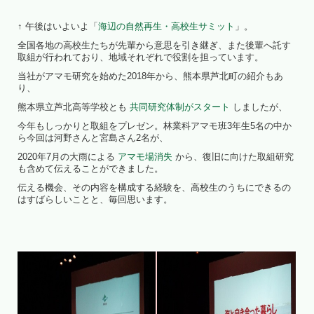
↑ 午後はいよいよ「
海辺の自然再生・高校生サミット
」。
全国各地の高校生たちが先輩から意思を引き継ぎ、また後輩へ託す
取組が行われており、地域それぞれで役割を担っています。
当社がアマモ研究を始めた2018年から、熊本県芦北町の紹介もあ
り、
熊本県立芦北高等学校とも
共同研究体制がスタート
しましたが、
今年もしっかりと取組をプレゼン。林業科アマモ班3年生5名の中か
ら今回は河野さんと宮島さん2名が、
2020年7月の大雨による
アマモ場消失
から、復旧に向けた取組研究
も含めて伝えることができました。
伝える機会、その内容を構成する経験を、高校生のうちにできるの
はすばらしいことと、毎回思います。