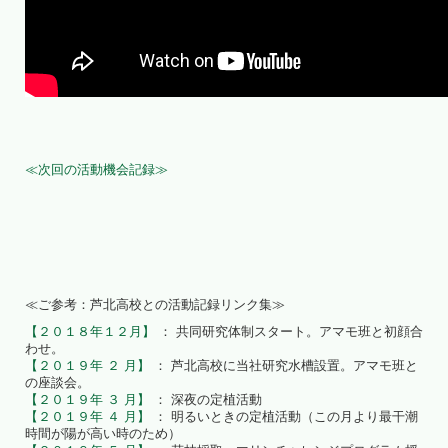
≪次回の活動機会記録≫
≪ご参考：芦北高校との活動記録リンク集≫
【２０１８年１２月】
： 共同研究体制スタート。アマモ班と初顔合
わせ。
【２０１９年 ２ 月】
： 芦北高校に当社研究水槽設置。アマモ班と
の座談会。
【２０１９年 ３ 月】
： 深夜の定植活動
【２０１９年 ４ 月】
： 明るいときの定植活動（この月より最干潮
時間が陽が高い時のため）