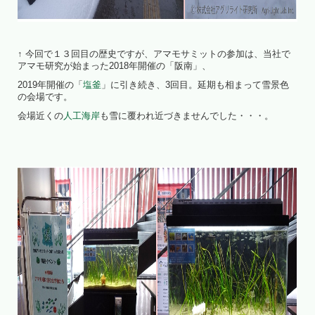
↑ 今回で１３回目の歴史ですが、アマモサミットの参加は、当社で
アマモ研究が始まった2018年開催の「阪南」、
2019年開催の「
塩釜
」に引き続き、3回目。延期も相まって雪景色
の会場です。
会場近くの
人工海岸
も雪に覆われ近づきませんでした・・・。