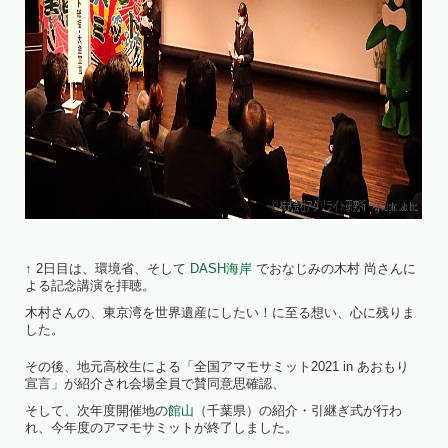
↑ 2日目は、環境省、そして
DASH海岸
でおなじみの木村 尚さんに
よる記念講演を拝聴。
木村さんの、東京湾を世界遺産にしたい！に至る想い、心に残りま
した。
その後、地元高校生による「全国アマモサミット2021 in あおもり
宣言」が紹介され会場全員で賛同意思確認、
そして、次年度開催地の
館山
（千葉県）の紹介・引継ぎ式が行わ
れ、今年度のアマモサミットが終了しました。