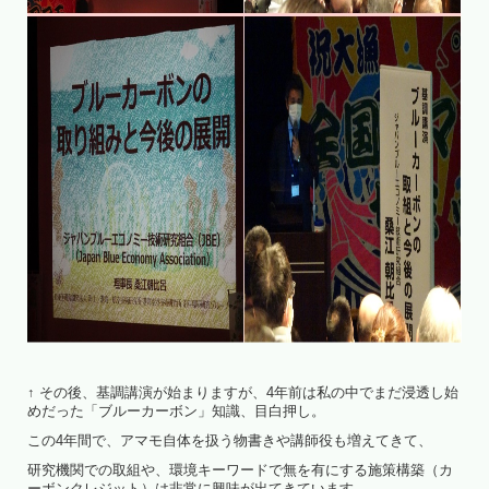
↑ その後、基調講演が始まりますが、4年前は私の中でまだ浸透し始
めだった「ブルーカーボン」知識、目白押し。
この4年間で、アマモ自体を扱う物書きや講師役も増えてきて、
研究機関での取組や、環境キーワードで無を有にする施策構築（カ
ーボンクレジット）は非常に興味が出てきています。