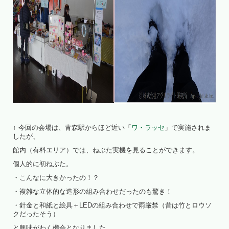
↑ 今回の会場は、青森駅からほど近い「
ワ・ラッセ
」で実施されま
したが、
館内（有料エリア）では、ねぶた実機を見ることができます。
個人的に初ねぶた。
・こんなに大きかったの！？
・複雑な立体的な造形の組み合わせだったのも驚き！
・針金と和紙と絵具＋LEDの組み合わせで雨厳禁（昔は竹とロウソ
クだったそう）
と興味がわく機会となりました。