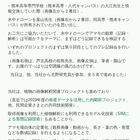
↑ 熊本高等専門学校（熊本高専・八代キャンパス）の入江先生と情
報交換していた際（画像左から２番目）、
水中ドローンを葉山先生（画像右から２番目。同高専・熊本キャン
パス）が所有されていたのを思い出し、
お二方にご協力いただいて、水中ドローンでアマモの観察（記録・
解析）は可能か？をテーマに、まずはどう記録できるを検証する、
いずれのプロジェクトのまずは第０回目としてのプレ記録会を行い
ました。
（画像右側は、芦北高校の前島先生。画像左側は、筆者・園山で
す。お腹のでっぱりは空調服の風のおかげです。
当日は、他、当社から北野研究員が参加、全５名で進めました）
当社は、植物の画像解析関連プロジェクトも進めており
（直近では2019年度の
衛星データを活用した内閣府プロジェクト
、
他、民間企業さまとの共同技術開発）、
取得画像を利用した植物解析にも利用できるモデル化技術（
SfMに
よる形態記録技術
）もあることから、
アマモ場自体の定量化（観察画像・動画から、長さ・葉の色・密度
などを数値記録）を行えるようになることで、