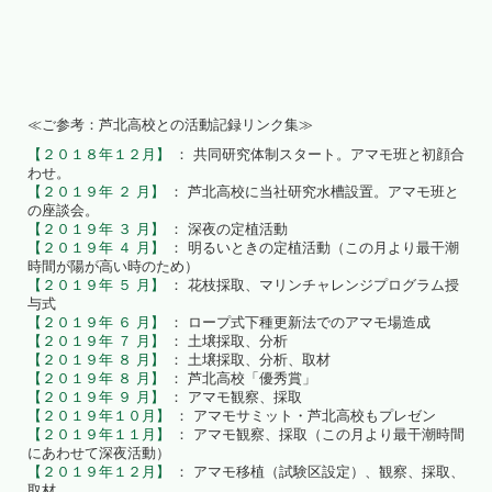
≪ご参考：芦北高校との活動記録リンク集≫
【２０１８年１２月】
： 共同研究体制スタート。アマモ班と初顔合
わせ。
【２０１９年 ２ 月】
： 芦北高校に当社研究水槽設置。アマモ班と
の座談会。
【２０１９年 ３ 月】
： 深夜の定植活動
【２０１９年 ４ 月】
： 明るいときの定植活動（この月より最干潮
時間が陽が高い時のため）
【２０１９年 ５ 月】
： 花枝採取、マリンチャレンジプログラム授
与式
【２０１９年 ６ 月】
： ロープ式下種更新法でのアマモ場造成
【２０１９年 ７ 月】
： 土壌採取、分析
【２０１９年 ８ 月】
： 土壌採取、分析、取材
【２０１９年 ８ 月】
： 芦北高校「優秀賞」
【２０１９年 ９ 月】
： アマモ観察、採取
【２０１９年１０月】
： アマモサミット・芦北高校もプレゼン
【２０１９年１１月】
： アマモ観察、採取（この月より最干潮時間
にあわせて深夜活動）
【２０１９年１２月】
： アマモ移植（試験区設定）、観察、採取、
取材