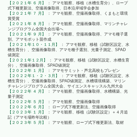
【２０２１年 ６ 月】
： アマモ観察、移植（水槽生育分）、ロープ
式下種更新法、空撮画像取得、日本沿岸域学会参加
【２０２１年 ７ 月】
： アマモ観察、空撮画像取得、くまもと環境
賞受賞
【２０２１年 ８ 月】
： アマモ観察、空撮画像取得、マリンチャレ
ンジプログラム全国大会出場へ
【２０２１年 ９ 月】
： アマモ観察、空撮画像取得、アマモ種子選
別、アマモポット苗作成
【２０２１年１０・１１月】
： アマモ観察、移植（試験区設定、水
槽生育分）、空撮画像取得、アマモ種子選別、光量子測定、SPAD
値測定
【２０２１年１２月】
： アマモ観察、移植（試験区設定、水槽生育
分）、空撮画像取得、SPAD値測定
【２０２２年 １ 月】
： アマモサミット・芦北高校もプレゼン
【２０２２年１・２・３月】
： アマモ観察、移植（試験区設定、水
槽生育分）、空撮画像取得、SPAD値測定、水槽環境構築、マリン
チャレンジプログラム全国大会、サイエンスキャッスル九州大会
【２０２２年 ４ 月】
： アマモ観察、空撮画像取得、水槽構築、光
量子測定
【２０２２年 ５ 月】
： アマモ観察、空撮画像取得
【２０２２年 ６ 月】
： ロープ式下種更新法、空撮画像取得
【２０２３年 １ 月】
： アマモ観察、移植（試験区設定）＋４月追
記（アマモ場昨年比較）
【２０２３年 ５ 月】
： アマモ観察、ロープ式下種更新法、取材