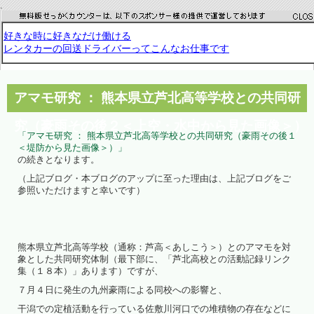
.
アマモ研究 ： 熊本県立芦北高等学校との共同研
究（豪雨その後２＜上空・水中から見た画像＞）
「アマモ研究 ： 熊本県立芦北高等学校との共同研究（豪雨その後１
＜堤防から見た画像＞）」
の続きとなります。
（上記ブログ・本ブログのアップに至った理由は、上記ブログをご
参照いただけますと幸いです）
熊本県立芦北高等学校（通称：芦高＜あしこう＞）とのアマモを対
象とした共同研究体制（最下部に、「芦北高校との活動記録リンク
集（１８本）」あります）ですが、
７月４日に発生の九州豪雨による同校への影響と、
干潟での定植活動を行っている佐敷川河口での堆積物の存在などに