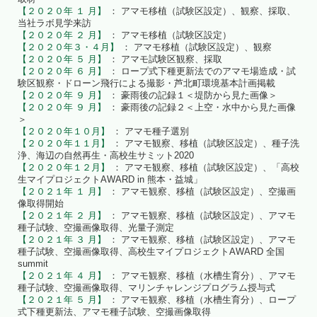
【２０２０年 １ 月】
： アマモ移植（試験区設定）、観察、採取、
当社ラボ見学来訪
【２０２０年 ２ 月】
： アマモ移植（試験区設定）
【２０２０年３・４月】
： アマモ移植（試験区設定）、観察
【２０２０年 ５ 月】
： アマモ試験区観察、採取
【２０２０年 ６ 月】
： ロープ式下種更新法でのアマモ場造成・試
験区観察・ドローン飛行による撮影・芦北町環境基本計画掲載
【２０２０年 ９ 月】
： 豪雨後の記録１＜堤防から見た画像＞
【２０２０年 ９ 月】
： 豪雨後の記録２＜上空・水中から見た画像
＞
【２０２０年１０月】
： アマモ種子選別
【２０２０年１１月】
： アマモ観察、移植（試験区設定）、種子洗
浄、海辺の自然再生・高校生サミット2020
【２０２０年１２月】
： アマモ観察、移植（試験区設定）、「高校
生マイプロジェクトAWARD in 熊本・益城」
【２０２１年 １ 月】
： アマモ観察、移植（試験区設定）、空撮画
像取得開始
【２０２１年 ２ 月】
： アマモ観察、移植（試験区設定）、アマモ
種子試験、空撮画像取得、光量子測定
【２０２１年 ３ 月】
： アマモ観察、移植（試験区設定）、アマモ
種子試験、空撮画像取得、高校生マイプロジェクトAWARD 全国
summit
【２０２１年 ４ 月】
： アマモ観察、移植（水槽生育分）、アマモ
種子試験、空撮画像取得、マリンチャレンジプログラム授与式
【２０２１年 ５ 月】
： アマモ観察、移植（水槽生育分）、ロープ
式下種更新法、アマモ種子試験、空撮画像取得