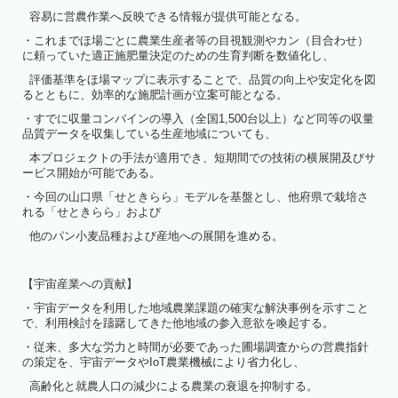
容易に営農作業へ反映できる情報が提供可能となる。
・これまでほ場ごとに農業生産者等の目視観測やカン（目合わせ）
に頼っていた適正施肥量決定のための生育判断を数値化し、
評価基準をほ場マップに表示することで、品質の向上や安定化を図
るとともに、効率的な施肥計画が立案可能となる。
・すでに収量コンバインの導入（全国1,500台以上）など同等の収量
品質データを収集している生産地域についても、
本プロジェクトの手法が適用でき、短期間での技術の横展開及びサ
ービス開始が可能である。
・今回の山口県「せときらら」モデルを基盤とし、他府県で栽培さ
れる「せときらら」および
他のパン小麦品種および産地への展開を進める。
【宇宙産業への貢献】
・宇宙データを利用した地域農業課題の確実な解決事例を示すこと
で、利用検討を躊躇してきた他地域の参入意欲を喚起する。
・従来、多大な労力と時間が必要であった圃場調査からの営農指針
の策定を、宇宙データやIoT農業機械により省力化し、
高齢化と就農人口の減少による農業の衰退を抑制する。