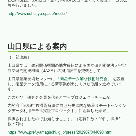
2019年度は、5月31日（金）から6月28日（金）まで実証チームの公
募を行いました。
http://www.uchuriyo.space/model/
山口県による案内
（一部改編）
山口県では、政府関係機関の地方移転による国立研究開発法人宇宙
航空研究開発機構（JAXA）の拠点設置を契機として、
山口県産業技術センターに
「衛星データ解析技術研究会」
を設置
し、衛星データ活用による新事業創出に向けた取組を進めていま
す。
このたび、研究会会員を代表とするプロジェクトチームが、
内閣府「2019年度課題解決に向けた先進的な衛星リモートセンシン
グデータ利用モデル実証プロジェクト」に応募した結果、
採択されましたのでお知らせします。（応募件数：20件、採択件
数：7件）
https://www.pref.yamaguchi.lg.jp/press/201907/044090.html