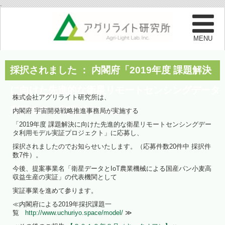
.
採択されました ： 内閣府「2019年度 課題解決
に向けた先進的な衛星リモートセンシングデータ
株式会社アグリライト研究所は、
利用モデル実証プロジェクト」
内閣府 宇宙開発戦略推進事務局が実施する
「2019年度 課題解決に向けた先進的な衛星リモートセンシングデー
タ利用モデル実証プロジェクト」に応募し、
採択されましたのでお知らせいたします。（応募件数20件中 採択件
数7件）。
今後、提案事業名「衛星データとIoT農業機械による国産パン小麦高
収益生産の実証」の代表機関として
実証事業を進めて参ります。
≪内閣府による2019年採択課題一
覧
http://www.uchuriyo.space/model/
≫