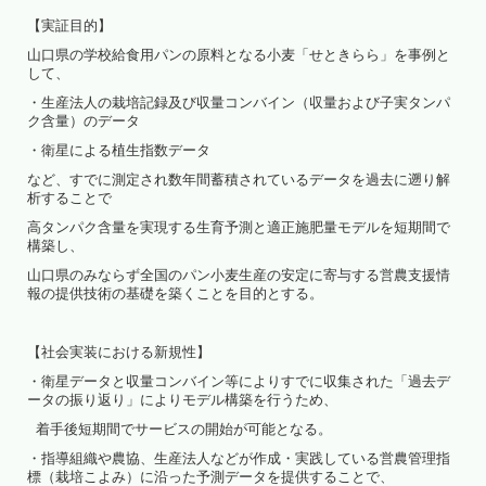
【実証目的】
山口県の学校給食用パンの原料となる小麦「せときらら」を事例と
して、
・生産法人の栽培記録及び収量コンバイン（収量および子実タンパ
ク含量）のデータ
・衛星による植生指数データ
など、すでに測定され数年間蓄積されているデータを過去に遡り解
析することで
高タンパク含量を実現する生育予測と適正施肥量モデルを短期間で
構築し、
山口県のみならず全国のパン小麦生産の安定に寄与する営農支援情
報の提供技術の基礎を築くことを目的とする。
【社会実装における新規性】
・衛星データと収量コンバイン等によりすでに収集された「過去デ
ータの振り返り」によりモデル構築を行うため、
着手後短期間でサービスの開始が可能となる。
・指導組織や農協、生産法人などが作成・実践している営農管理指
標（栽培こよみ）に沿った予測データを提供することで、