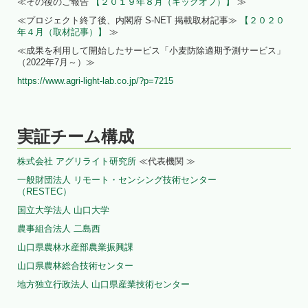
≪その後のご報告
【２０１９年８月（キックオフ）】
≫
≪プロジェクト終了後、内閣府 S-NET 掲載取材記事≫
【２０２０
年４月（取材記事）】
≫
≪成果を利用して開始したサービス「小麦防除適期予測サービス」
（2022年7月～）≫
https://www.agri-light-lab.co.jp/?p=7215
実証チーム構成
株式会社 アグリライト研究所
≪代表機関 ≫
一般財団法人 リモート・センシング技術センター
（RESTEC）
国立大学法人 山口大学
農事組合法人 二島西
山口県農林水産部農業振興課
山口県農林総合技術センター
地方独立行政法人 山口県産業技術センター