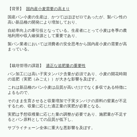
【背景】
国内産小麦需要の高まり
国産パン小麦の生産は、かつてはほぼゼロであったが、製パン性の
高い新品種の開発により増加しており、
自給率向上の牽引役となっている。生産者にとって小麦は冬季の農
地利用や収入確保源として重要であり、
製パン業者においては消費者の安全思考から国内産小麦の需要が高
まっている。
【栽培管理の課題】
適正な追肥量の重要性
パン加工には高い子実タンパク含量が必須であり、小麦の開花時期
の追肥（実肥（みごえ））が大きな影響を及ぼす。
これは新品種のパン小麦は品質が高いだけでなく多収である特徴に
よるもので、
そのまま生育させると収量増加で子実タンパクの原料の窒素が不足
するため、収量に応じた適正量の実肥が必要となる。
実肥は予想収穫量に応じた量の調整が必要であり、施肥量が不足す
るとパン原料としての品質が低下し、
サプライチェーン全体に重大な悪影響を及ぼす。