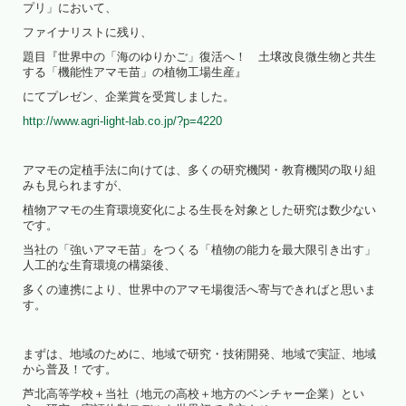
プリ」において、
ファイナリストに残り、
題目『世界中の「海のゆりかご」復活へ！ 土壌改良微生物と共生
する「機能性アマモ苗」の植物工場生産』
にてプレゼン、企業賞を受賞しました。
http://www.agri-light-lab.co.jp/?p=4220
アマモの定植手法に向けては、多くの研究機関・教育機関の取り組
みも見られますが、
植物アマモの生育環境変化による生長を対象とした研究は数少ない
です。
当社の「強いアマモ苗」をつくる「植物の能力を最大限引き出す」
人工的な生育環境の構築後、
多くの連携により、世界中のアマモ場復活へ寄与できればと思いま
す。
まずは、地域のために、地域で研究・技術開発、地域で実証、地域
から普及！です。
芦北高等学校＋当社（地元の高校＋地方のベンチャー企業）とい