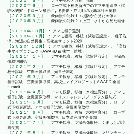
【２０２０年 ５ 月】
： アマモ試験区観察、採取
【２０２０年 ６ 月】
： ロープ式下種更新法でのアマモ場造成・試
験区観察・ドローン飛行による撮影・芦北町環境基本計画掲載
【２０２０年 ９ 月】
： 豪雨後の記録１＜堤防から見た画像＞
【２０２０年 ９ 月】
： 豪雨後の記録２＜上空・水中から見た画像
＞
【２０２０年１０月】
： アマモ種子選別
【２０２０年１１月】
： アマモ観察、移植（試験区設定）、種子洗
浄、海辺の自然再生・高校生サミット2020
【２０２０年１２月】
： アマモ観察、移植（試験区設定）、「高校
生マイプロジェクトAWARD in 熊本・益城」
【２０２１年 １ 月】
： アマモ観察、移植（試験区設定）、空撮画
像取得開始
【２０２１年 ２ 月】
： アマモ観察、移植（試験区設定）、アマモ
種子試験、空撮画像取得、光量子測定
【２０２１年 ３ 月】
： アマモ観察、移植（試験区設定）、アマモ
種子試験、空撮画像取得、高校生マイプロジェクトAWARD 全国
summit
【２０２１年 ４ 月】
： アマモ観察、移植（水槽生育分）、アマモ
種子試験、空撮画像取得、マリンチャレンジプログラム授与式
【２０２１年 ５ 月】
： アマモ観察、移植（水槽生育分）、ロープ
式下種更新法、アマモ種子試験、空撮画像取得
【２０２１年 ６ 月】
： アマモ観察、移植（水槽生育分）、ロープ
式下種更新法、空撮画像取得、日本沿岸域学会参加
【２０２１年 ７ 月】
： アマモ観察、空撮画像取得、くまもと環境
賞受賞
【２０２１年 ８ 月】
： アマモ観察、空撮画像取得、マリンチャレ