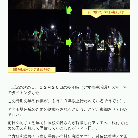
↑ 上記の次の日、１２月２６日の朝４時（アマモ生活環と大潮干潮
のタイミングから、
この時期の早朝作業が、もう１０年以上行われているそうです）、
アマモ場造成のための活動をされるということで、参加させて頂き
ました。
前日の同じく朝早くに同校の皆さんが採取したアマモへ、根付くた
めの工夫を施して準備していましたが（２５日）、
当方研究員共々（青い手袋が当社研究員です）、装備に着替えて田