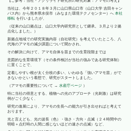
【ご参考：当社・アグリライト研究所の研究対象：アマモの考え】
当社は、今年２０１８年３月に山口県山口市（山口大学 吉田キャン
パス内）から熊本県水俣市（みなまた環境テクノセンター）へ
本社
移転
を行いましたが、
（従来の山口拠点は、山口大学内研究所として継承。３月より２拠
点化しました。）
新拠点地域での研究実施内容（自社研究）を考えていたところ、八
代海のアマモの減少課題について聞かされ、
その解決に向けて、アマモ自体を苗までの生育段階までは
意図的な生育環境下（その条件検討が当社の強みである研究体制）
に置くことで、
定着しやすい根が太く分枝の多い、いわゆる「強いアマモ苗」がで
きないかという着想で、研究がスタートしました。
（アマモの重要性について →
水産庁ページ
）
特に当社の得意とする、植物への光のアプローチ（光刺激）は研究
例がごく少なく、
研究の進展により、アマモの生長への能力が引き出せればと考えて
おります。
光と言えども、光の波長（色）・強さ・方向・点滅（２４時間中の
明暗＋点灯時の人間に感じないほどの速さの点滅）など、