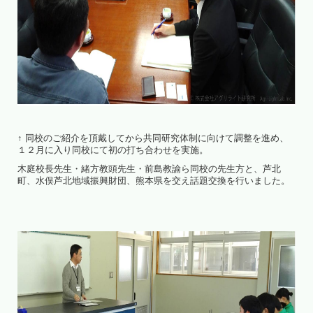
↑ 同校のご紹介を頂戴してから共同研究体制に向けて調整を進め、
１２月に入り同校にて初の打ち合わせを実施。
木庭校長先生・緒方教頭先生・前島教諭ら同校の先生方と、芦北
町、水俣芦北地域振興財団、熊本県を交え話題交換を行いました。