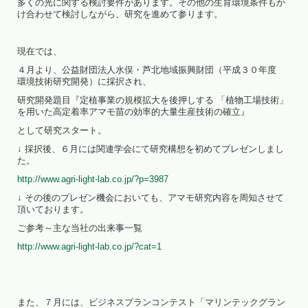
多くの光に関する検討要件があります。その他の生育環境条件もか
け合わせて検討しながら、研究を進めて参ります。
現在では、
４月より、公益財団法人水俣・芦北地域振興財団（平成３０年度
環境技術研究開発）に採択され、
研究開発題目『定植事業の規模拡大を後押しする 「植物工場技術」
を用いた高定着率アマモ苗の効率的大量生産技術の確立』
として研究スタート。
↓ 採択後、６月には関連学会にて研究構想を初めてプレゼンしまし
た。
http://www.agri-light-lab.co.jp/?p=3987
↓ その後のプレゼン機会においても、アマモ研究内容を周知させて
頂いております。
ご参考～主な当社の出来事一覧
http://www.agri-light-lab.co.jp/?cat=1
また、７月には、ビジネスプランコンテスト「マリンテックグラン