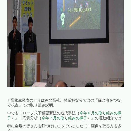
↑ 高校生発表のトリは芦北高校。林業科ならではの「森と海をつな
ぐ視点」での取り組み説明。
中でも「ロープ式下種更新法の造成手法（
今年６月の取り組みの様
子
）」「底質分析（
今年７月の取り組みの様子
）」の活動紹介では
特に会場の皆さんも釘づけになっていました（＋画像を取る方も多
く）。