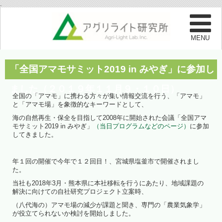
.
「全国アマモサミット2019 in みやぎ」に参加し
ました（２０１９年１１月９・１０日）
全国の「アマモ」に携わる方々が集い情報交流を行う、「アマモ」
と「アマモ場」を象徴的なキーワードとして、
海の自然再生・保全を目指して2008年に開始された会議「全国アマ
モサミット2019 in みやぎ」
（当日プログラムなどのページ）
に参加
してきました。
年１回の開催で今年で１２回目！、宮城県塩釜市で開催されまし
た。
当社も2018年3月・熊本県に本社移転を行うにあたり、地域課題の
解決に向けての自社研究プロジェクト立案時、
（八代海の）アマモ場の減少が課題と聞き、専門の「農業気象学」
が役立てられないか検討を開始しました。