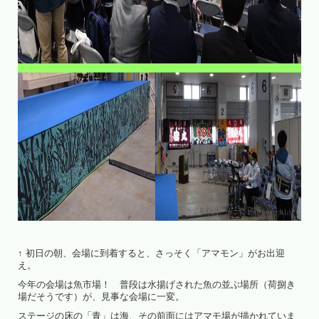
↑ 初日の朝、会場に到着すると、さっそく「アマモン」がお出迎
え。
今年の会場は魚市場！ 普段は水揚げされた魚の並ぶ場所（荷捌き
場だそうです）が、見事な会場に一変。
ステージの床の「青」は海、その前面にはアマモ場が描かれていま