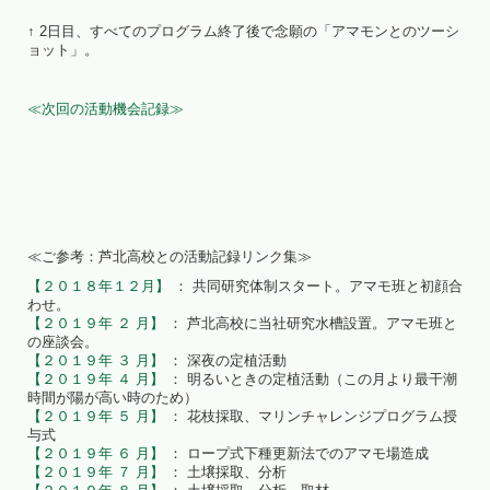
↑ 2日目、すべてのプログラム終了後で念願の「アマモンとのツーシ
ョット」。
≪次回の活動機会記録≫
≪ご参考：芦北高校との活動記録リンク集≫
【２０１８年１２月】
： 共同研究体制スタート。アマモ班と初顔合
わせ。
【２０１９年 ２ 月】
： 芦北高校に当社研究水槽設置。アマモ班と
の座談会。
【２０１９年 ３ 月】
： 深夜の定植活動
【２０１９年 ４ 月】
： 明るいときの定植活動（この月より最干潮
時間が陽が高い時のため）
【２０１９年 ５ 月】
： 花枝採取、マリンチャレンジプログラム授
与式
【２０１９年 ６ 月】
： ロープ式下種更新法でのアマモ場造成
【２０１９年 ７ 月】
： 土壌採取、分析