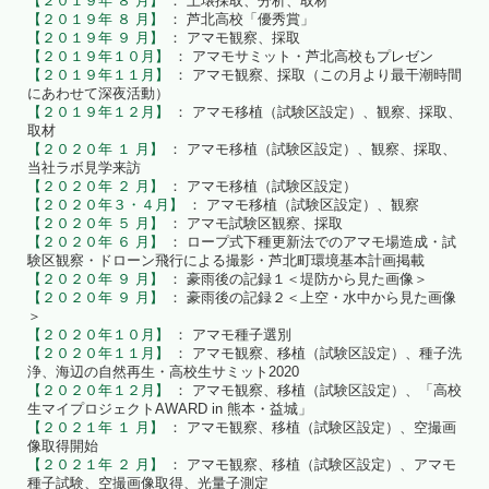
【２０１９年 ８ 月】
： 土壌採取、分析、取材
【２０１９年 ８ 月】
： 芦北高校「優秀賞」
【２０１９年 ９ 月】
： アマモ観察、採取
【２０１９年１０月】
： アマモサミット・芦北高校もプレゼン
【２０１９年１１月】
： アマモ観察、採取（この月より最干潮時間
にあわせて深夜活動）
【２０１９年１２月】
： アマモ移植（試験区設定）、観察、採取、
取材
【２０２０年 １ 月】
： アマモ移植（試験区設定）、観察、採取、
当社ラボ見学来訪
【２０２０年 ２ 月】
： アマモ移植（試験区設定）
【２０２０年３・４月】
： アマモ移植（試験区設定）、観察
【２０２０年 ５ 月】
： アマモ試験区観察、採取
【２０２０年 ６ 月】
： ロープ式下種更新法でのアマモ場造成・試
験区観察・ドローン飛行による撮影・芦北町環境基本計画掲載
【２０２０年 ９ 月】
： 豪雨後の記録１＜堤防から見た画像＞
【２０２０年 ９ 月】
： 豪雨後の記録２＜上空・水中から見た画像
＞
【２０２０年１０月】
： アマモ種子選別
【２０２０年１１月】
： アマモ観察、移植（試験区設定）、種子洗
浄、海辺の自然再生・高校生サミット2020
【２０２０年１２月】
： アマモ観察、移植（試験区設定）、「高校
生マイプロジェクトAWARD in 熊本・益城」
【２０２１年 １ 月】
： アマモ観察、移植（試験区設定）、空撮画
像取得開始
【２０２１年 ２ 月】
： アマモ観察、移植（試験区設定）、アマモ
種子試験、空撮画像取得、光量子測定