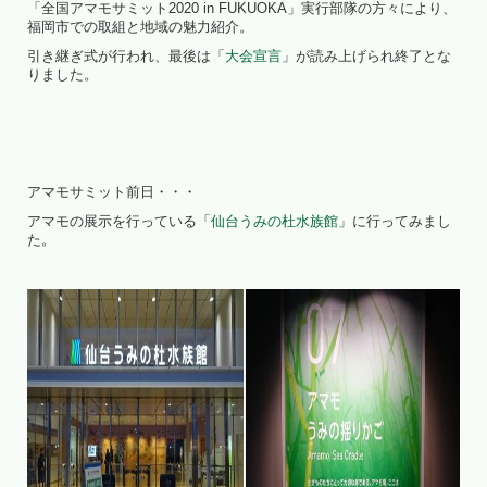
「全国アマモサミット2020 in FUKUOKA」実行部隊の方々により、
福岡市での取組と地域の魅力紹介。
引き継ぎ式が行われ、最後は「
大会宣言
」が読み上げられ終了とな
りました。
アマモサミット前日・・・
アマモの展示を行っている「
仙台うみの杜水族館
」に行ってみまし
た。