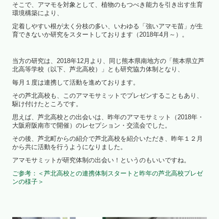
そこで、アマモを対象として、植物のもつべき能力を引き出す生育
環境構築により、
定着しやすい根が太く分枝の多い、いわゆる「強いアマモ苗」が生
育できないか研究をスタートしております（2018年4月～）。
当方の研究は、2018年12月より、同じ熊本県南地方の「熊本県立芦
北高等学校（以下、芦北高校）」とも研究協力体制となり、
毎月１度は連携して活動を進めております。
その芦北高校も、このアマモサミットでプレゼンすることもあり、
駆け付けたところです。
思えば、芦北高校との出会いは、昨年のアマモサミット（2018年・
大阪府阪南市で開催）のレセプション・交流会でした。
その後、芦北町からの紹介で芦北高校を紹介いただき、昨年１２月
から共に活動を行うようになりました。
アマモサミットが研究体制の出会い！というのもいいですね。
ご参考：＜芦北高校との連携体制スタートと昨年の芦北高校プレゼ
ンの様子＞