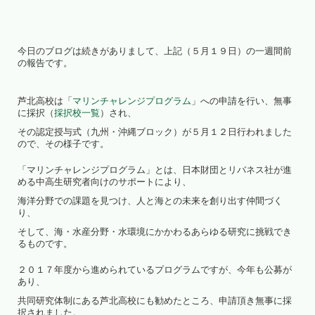
今日のブログは続きがありまして、上記（５月１９日）の一週間前
の報告です。
芦北高校は「
マリンチャレンジプログラム
」への申請を行い、無事
に採択（
採択校一覧
）され、
その認定授与式（九州・沖縄ブロック）が５月１２日行われました
ので、その様子です。
「マリンチャレンジプログラム」とは、日本財団とリバネス社が進
める中高生研究者向けのサポートにより、
海洋分野での課題を見つけ、人と海との未来を創り出す仲間づく
り、
そして、海・水産分野・水環境にかかわるあらゆる研究に挑戦でき
るものです。
２０１７年度から進められているプログラムですが、今年も公募が
あり、
共同研究体制にある芦北高校にも勧めたところ、申請頂き無事に採
択されました。