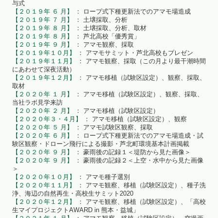
与式
【２０１９年 ６ 月】
： ロープ式下種更新法でのアマモ場造成
【２０１９年 ７ 月】
： 土壌採取、分析
【２０１９年 ８ 月】
： 土壌採取、分析、取材
【２０１９年 ８ 月】
： 芦北高校「優秀賞」
【２０１９年 ９ 月】
： アマモ観察、採取
【２０１９年１０月】
： アマモサミット・芦北高校もプレゼン
【２０１９年１１月】
： アマモ観察、採取（この月より最干潮時間
にあわせて深夜活動）
【２０１９年１２月】
： アマモ移植（試験区設定）、観察、採取、
取材
【２０２０年 １ 月】
： アマモ移植（試験区設定）、観察、採取、
当社ラボ見学来訪
【２０２０年 ２ 月】
： アマモ移植（試験区設定）
【２０２０年３・４月】
： アマモ移植（試験区設定）、観察
【２０２０年 ５ 月】
： アマモ試験区観察、採取
【２０２０年 ６ 月】
： ロープ式下種更新法でのアマモ場造成・試
験区観察・ドローン飛行による撮影・芦北町環境基本計画掲載
【２０２０年 ９ 月】
： 豪雨後の記録１＜堤防から見た画像＞
【２０２０年 ９ 月】
： 豪雨後の記録２＜上空・水中から見た画像
＞
【２０２０年１０月】
： アマモ種子選別
【２０２０年１１月】
： アマモ観察、移植（試験区設定）、種子洗
浄、海辺の自然再生・高校生サミット2020
【２０２０年１２月】
： アマモ観察、移植（試験区設定）、「高校
生マイプロジェクトAWARD in 熊本・益城」