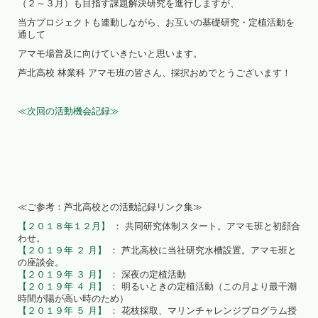
（２～３月）も目指す課題解決研究を進行しますが、
当方プロジェクトも連動しながら、お互いの基礎研究・定植活動を
通して
アマモ場普及に向けていきたいと思います。
芦北高校 林業科 アマモ班の皆さん、採択おめでとうございます！
≪次回の活動機会記録≫
≪ご参考：芦北高校との活動記録リンク集≫
【２０１８年１２月】
： 共同研究体制スタート。アマモ班と初顔合
わせ。
【２０１９年 ２ 月】
： 芦北高校に当社研究水槽設置。アマモ班と
の座談会。
【２０１９年 ３ 月】
： 深夜の定植活動
【２０１９年 ４ 月】
： 明るいときの定植活動（この月より最干潮
時間が陽が高い時のため）
【２０１９年 ５ 月】
： 花枝採取、マリンチャレンジプログラム授