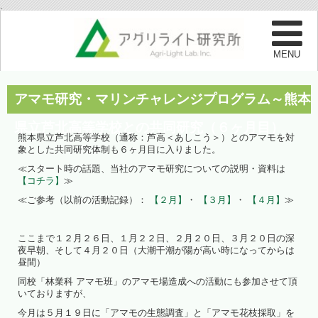
.
アマモ研究・マリンチャレンジプログラム～熊本
県立芦北高等学校との共同研究（６ヶ月目）
熊本県立芦北高等学校（通称：芦高＜あしこう＞）とのアマモを対
象とした共同研究体制も６ヶ月目に入りました。
≪スタート時の話題、当社のアマモ研究についての説明・資料は
【コチラ】
≫
≪ご参考（以前の活動記録）：
【２月】
・
【３月】
・
【４月】
≫
ここまで１２月２６日、１月２２日、２月２０日、３月２０日の深
夜早朝、そして４月２０日（大潮干潮が陽が高い時になってからは
昼間）
同校「林業科 アマモ班」のアマモ場造成への活動にも参加させて頂
いておりますが、
今月は５月１９日に「アマモの生態調査」と「アマモ花枝採取」を