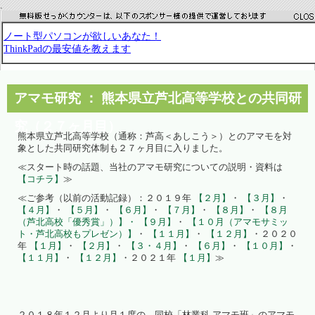
.
アマモ研究 ： 熊本県立芦北高等学校との共同研
究（２７ヶ月目）
熊本県立芦北高等学校（通称：芦高＜あしこう＞）とのアマモを対
象とした共同研究体制も２７ヶ月目に入りました。
≪スタート時の話題、当社のアマモ研究についての説明・資料は
【コチラ】
≫
≪ご参考（以前の活動記録）：２０１９年
【２月】
・
【３月】
・
【４月】
・
【５月】
・
【６月】
・
【７月】
・
【８月】
・
【８月
（芦北高校「優秀賞」）】・
【９月】
・
【１０月（アマモサミッ
ト・芦北高校もプレゼン）】
・
【１１月】
・
【１２月】
・２０２０
年
【１月】
・
【２月】
・
【３・４月】
・
【６月】
・
【１０月】
・
【１１月】
・
【１２月】
・２０２１年
【１月】
≫
２０１８年１２月より月１度の、同校「林業科 アマモ班」のアマモ