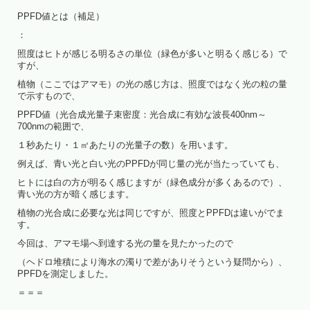
PPFD値とは（補足）
：
照度はヒトが感じる明るさの単位（緑色が多いと明るく感じる）で
すが、
植物（ここではアマモ）の光の感じ方は、照度ではなく光の粒の量
で示すもので、
PPFD値（光合成光量子束密度：光合成に有効な波長400nm～
700nmの範囲で、
１秒あたり・１㎡あたりの光量子の数）を用います。
例えば、青い光と白い光のPPFDが同じ量の光が当たっていても、
ヒトには白の方が明るく感じますが（緑色成分が多くあるので）、
青い光の方が暗く感じます。
植物の光合成に必要な光は同じですが、照度とPPFDは違いがでま
す。
今回は、アマモ場へ到達する光の量を見たかったので
（ヘドロ堆積により海水の濁りで差がありそうという疑問から）、
PPFDを測定しました。
＝＝＝