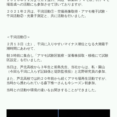
場造成への活動にも参加させて頂いておりますが、
２０２１年２月は、干潟活動①・空撮画像取得・アマモ種子試験・
干潟活動②・光量子測定と、共に活動を行いました。
＜干潟活動①＞
２月１３日（土）、干潟に入りやすいマイナス潮位となる大潮最干
潮時間にあわせて、
朝３時前に集合し「アマモ試験区観察・栄養株採取・移植にて試験
区設定」を行いました。
当日は、芦北高校から３年生と前島先生、当社からは、私・園山
（今回も干潟に入らず記録係と堤防監視役）と北野研究員の参加、
また、芦北高校では約２０年前から続くアマモ場再生活動ですが、
当時から携わられている森下惟一さんも今シーズン初参加。
当時との活動や環境の違いをお聞きすることができました。