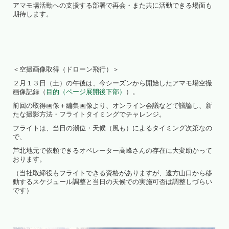
アマモ場活動への支援する部署で再会・また共に活動できる場面も
期待します。
＜空撮画像取得（ドローン飛行）＞
２月１３日（土）の午後は、今シーズンから開始したアマモ場空撮
画像記録（
目的（ページ展開後下部）
）。
前回の取得画像＋編集画像より、オンライン会議などで議論し、新
たな撮影方法・フライトタイミングでチャレンジ。
フライトは、当日の潮位・天候（風も）によるタイミング次第なの
で、
芦北地元で依頼できるオペレーター高峰さんの存在に大変助かって
おります。
（当社取締役もフライトできる資格がありますが、遠方山口から移
動するスケジュール調整と当日の天候での実施可否は調整しづらい
です）