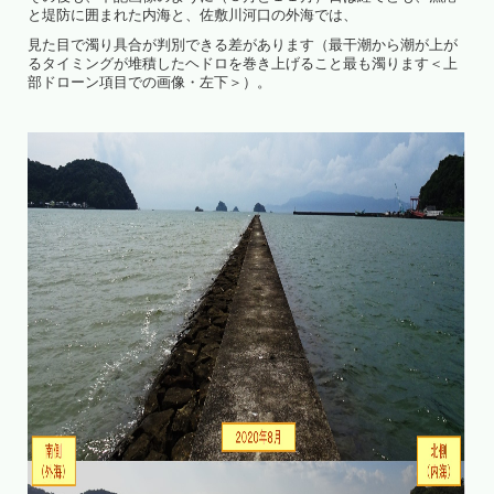
と堤防に囲まれた内海と、佐敷川河口の外海では、
見た目で濁り具合が判別できる差があります（最干潮から潮が上が
るタイミングが堆積したヘドロを巻き上げること最も濁ります＜上
部ドローン項目での画像・左下＞）。