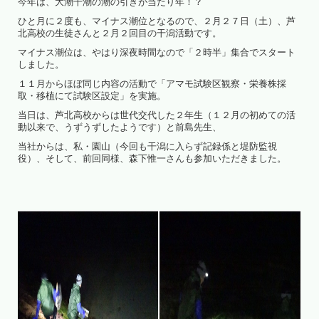
今年は、大潮干潮の潮の引きが当たり年！？
ひと月に２度も、マイナス潮位となるので、２月２７日（土）、芦
北高校の生徒さんと２月２回目の干潟活動です。
マイナス潮位は、やはり深夜時間なので「２時半」集合でスタート
しました。
１１月からほぼ同じ内容の活動で「アマモ試験区観察・栄養株採
取・移植にて試験区設定」を実施。
当日は、芦北高校からは世代交代した２年生（１２月の初めての活
動以来で、うずうずしたようです）と前島先生、
当社からは、私・園山（今回も干潟に入らず記録係と堤防監視
役）、そして、前回同様、森下惟一さんも参加いただきました。