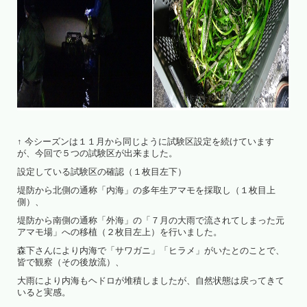
↑ 今シーズンは１１月から同じように試験区設定を続けています
が、今回で５つの試験区が出来ました。
設定している試験区の確認（１枚目左下）
堤防から北側の通称「内海」の多年生アマモを採取し（１枚目上
側）、
堤防から南側の通称「外海」の「７月の大雨で流されてしまった元
アマモ場」への移植（２枚目左上）を行いました。
森下さんにより内海で「サワガニ」「ヒラメ」がいたとのことで、
皆で観察（その後放流）、
大雨により内海もヘドロが堆積しましたが、自然状態は戻ってきて
いると実感。