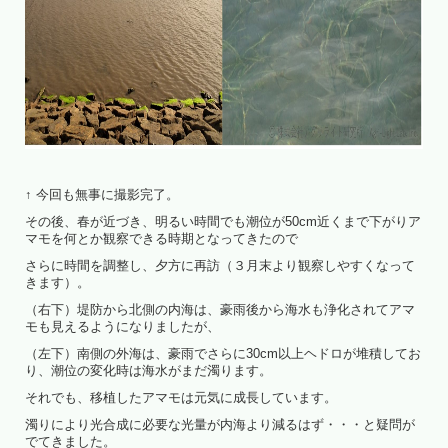
↑ 今回も無事に撮影完了。
その後、春が近づき、明るい時間でも潮位が50cm近くまで下がりア
マモを何とか観察できる時期となってきたので
さらに時間を調整し、夕方に再訪（３月末より観察しやすくなって
きます）。
（右下）堤防から北側の内海は、豪雨後から海水も浄化されてアマ
モも見えるようになりましたが、
（左下）南側の外海は、豪雨でさらに30cm以上ヘドロが堆積してお
り、潮位の変化時は海水がまだ濁ります。
それでも、移植したアマモは元気に成長しています。
濁りにより光合成に必要な光量が内海より減るはず・・・と疑問が
でてきました。