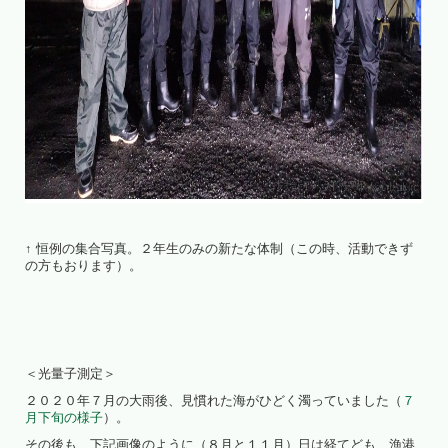
↑ 恒例の集合写真。２年生のみの新たな体制（この時、活動できず
の方もおります）。
＜光量子測定＞
２０２０年７月の大雨後、見慣れた海がひどく濁っていました（
７
月下旬の様子
）。
その後も、下記画像のように（８月と１１月）日は経てども、漁港