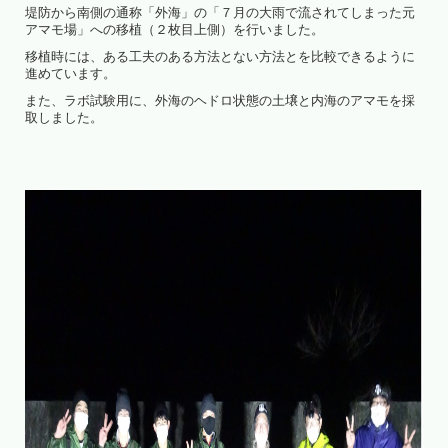
堤防から南側の通称「外海」の「７月の大雨で流されてしまった元
アマモ場」への移植（２枚目上側）を行いました。
移植時には、ある工夫のある方法とない方法とを比較できるように
進めています。
また、ラボ試験用に、外海のヘドロ状態の土壌と内海のアマモを採
取しました。