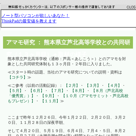
.
アマモ研究 ： 熊本県立芦北高等学校との共同研
究（１３ヶ月目）＋取材の様子
熊本県立芦北高等学校（通称：芦高＜あしこう＞）とのアマモを対
象とした共同研究体制も１３ヶ月目・２年目に入りました。
≪スタート時の話題、当社のアマモ研究についての説明・資料は
【コチラ】
≫
≪ご参考（以前の活動記録）：
【２月】
・
【３月】
・
【４月】
・
【５月】
・
【６月】
・
【７月】
・
【８月】
・
【８月（芦北高校
「優秀賞」）】・
【９月】
・
【１０月（アマモサミット・芦北高校
もプレゼン）】
・
【１１月】
≫
ここまで昨年１２月２６日、今年１月２２日、２月２０日、３月２
０日、１１月２８日の深夜早朝、
そして４月２０日、５月１９日、６月４日、７月４・５日、８月２
日、９月２７日（大潮干潮が陽が高い時間となってからは昼間）