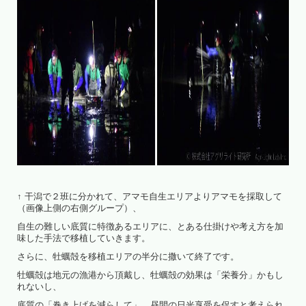
↑ 干潟で２班に分かれて、アマモ自生エリアよりアマモを採取して
（画像上側の右側グループ）、
自生の難しい底質に特徴あるエリアに、とある仕掛けや考え方を加
味した手法で移植していきます。
さらに、牡蠣殻を移植エリアの半分に撒いて終了です。
牡蠣殻は地元の漁港から頂戴し、牡蠣殻の効果は「栄養分」かもし
れないし、
底質の「巻き上げを減らして」、昼間の日光享受を促すと考えられ