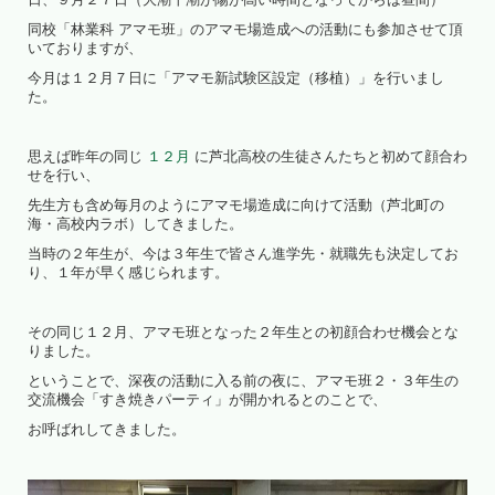
同校「林業科 アマモ班」のアマモ場造成への活動にも参加させて頂
いておりますが、
今月は１２月７日に「アマモ新試験区設定（移植）」を行いまし
た。
思えば昨年の同じ
１２月
に芦北高校の生徒さんたちと初めて顔合わ
せを行い、
先生方も含め毎月のようにアマモ場造成に向けて活動（芦北町の
海・高校内ラボ）してきました。
当時の２年生が、今は３年生で皆さん進学先・就職先も決定してお
り、１年が早く感じられます。
その同じ１２月、アマモ班となった２年生との初顔合わせ機会とな
りました。
ということで、深夜の活動に入る前の夜に、アマモ班２・３年生の
交流機会「すき焼きパーティ」が開かれるとのことで、
お呼ばれしてきました。