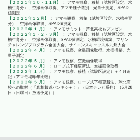
【２０２１年１０・１１月】
： アマモ観察、移植（試験区設定、水
槽生育分）、空撮画像取得、アマモ種子選別、光量子測定、SPAD
値測定
【２０２１年１２月】
： アマモ観察、移植（試験区設定、水槽生育
分）、空撮画像取得、SPAD値測定
【２０２２年 １ 月】
： アマモサミット・芦北高校もプレゼン
【２０２２年１・２・３月】
： アマモ観察、移植（試験区設定、水
槽生育分）、空撮画像取得、SPAD値測定、水槽環境構築、マリン
チャレンジプログラム全国大会、サイエンスキャッスル九州大会
【２０２２年 ４ 月】
： アマモ観察、空撮画像取得、水槽構築、光
量子測定
【２０２２年 ５ 月】
： アマモ観察、空撮画像取得
【２０２２年 ６ 月】
： ロープ式下種更新法、空撮画像取得
【２０２３年 １ 月】
： アマモ観察、移植（試験区設定）＋４月追
記（アマモ場昨年比較）
【２０２３年 ５ 月】
： アマモ観察、ロープ式下種更新法、芦北高
校への取材（「真相報道バンキシャ！」（日本テレビ系列）（5月28
日（日曜日）放送予定））