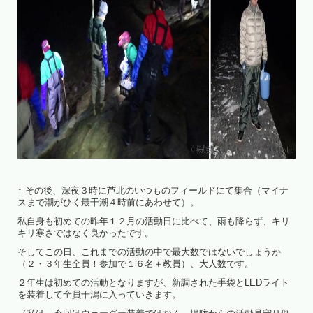
↑ その後、深夜３時に芦北のいつものフィールドにて集合（マイナ
スまで潮がひく最干潮４時前にあわせて）。
私自身も初めての昨年１２月の活動日に比べて、雨も降らず、キリ
キリ寒さではなく良かったです。
そしてこの日、これまでの活動の中で最大数ではないでしょうか
（２・３年生全員！参加で１６名＋教員）、大人数です。
２年生は初めての活動となりますが、新調された手袋とLEDライト
を装着して全員干潟に入っていきます。