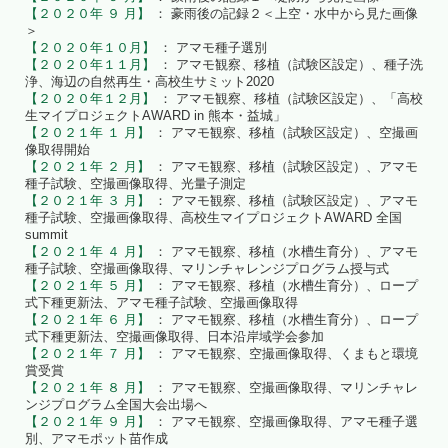
【２０２０年 ９ 月】
： 豪雨後の記録２＜上空・水中から見た画像
＞
【２０２０年１０月】
： アマモ種子選別
【２０２０年１１月】
： アマモ観察、移植（試験区設定）、種子洗
浄、海辺の自然再生・高校生サミット2020
【２０２０年１２月】
： アマモ観察、移植（試験区設定）、「高校
生マイプロジェクトAWARD in 熊本・益城」
【２０２１年 １ 月】
： アマモ観察、移植（試験区設定）、空撮画
像取得開始
【２０２１年 ２ 月】
： アマモ観察、移植（試験区設定）、アマモ
種子試験、空撮画像取得、光量子測定
【２０２１年 ３ 月】
： アマモ観察、移植（試験区設定）、アマモ
種子試験、空撮画像取得、高校生マイプロジェクトAWARD 全国
summit
【２０２１年 ４ 月】
： アマモ観察、移植（水槽生育分）、アマモ
種子試験、空撮画像取得、マリンチャレンジプログラム授与式
【２０２１年 ５ 月】
： アマモ観察、移植（水槽生育分）、ロープ
式下種更新法、アマモ種子試験、空撮画像取得
【２０２１年 ６ 月】
： アマモ観察、移植（水槽生育分）、ロープ
式下種更新法、空撮画像取得、日本沿岸域学会参加
【２０２１年 ７ 月】
： アマモ観察、空撮画像取得、くまもと環境
賞受賞
【２０２１年 ８ 月】
： アマモ観察、空撮画像取得、マリンチャレ
ンジプログラム全国大会出場へ
【２０２１年 ９ 月】
： アマモ観察、空撮画像取得、アマモ種子選
別、アマモポット苗作成