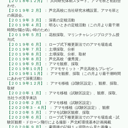
【２０１８年１２月】
： 共同研究体制スタート。アマモ班と初顔合
わせ。
【２０１９年 ２ 月】
： 芦北高校に当社研究水槽設置。アマモ班と
の座談会。
【２０１９年 ３ 月】
： 深夜の定植活動
【２０１９年 ４ 月】
： 明るいときの定植活動（この月より最干潮
時間が陽が高い時のため）
【２０１９年 ５ 月】
： 花枝採取、マリンチャレンジプログラム授
与式
【２０１９年 ６ 月】
： ロープ式下種更新法でのアマモ場造成
【２０１９年 ７ 月】
： 土壌採取、分析
【２０１９年 ８ 月】
： 土壌採取、分析、取材
【２０１９年 ８ 月】
： 芦北高校「優秀賞」
【２０１９年 ９ 月】
： アマモ観察、採取
【２０１９年１０月】
： アマモサミット・芦北高校もプレゼン
【２０１９年１１月】
： アマモ観察、採取（この月より最干潮時間
にあわせて深夜活動）
【２０１９年１２月】
： アマモ移植（試験区設定）、観察、採取、
取材
【２０２０年 １ 月】
： アマモ移植（試験区設定）、観察、採取、
当社ラボ見学来訪
【２０２０年 ２ 月】
： アマモ移植（試験区設定）
【２０２０年３・４月】
： アマモ移植（試験区設定）、観察
【２０２０年 ５ 月】
： アマモ試験区観察、採取
【２０２０年 ６ 月】
： ロープ式下種更新法でのアマモ場造成・試
験区観察・ドローン飛行による撮影・芦北町環境基本計画掲載
【２０２０年 ９ 月】
： 豪雨後の記録１＜堤防から見た画像＞