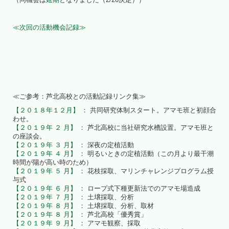
≪次回の活動機会記録≫
≪ご参考：芦北高校との活動記録リンク集≫
【２０１８年１２月】
： 共同研究体制スタート。アマモ班と初顔合
わせ。
【２０１９年 ２ 月】
： 芦北高校に当社研究水槽設置。アマモ班と
の座談会。
【２０１９年 ３ 月】
： 深夜の定植活動
【２０１９年 ４ 月】
： 明るいときの定植活動（この月より最干潮
時間が陽が高い時のため）
【２０１９年 ５ 月】
： 花枝採取、マリンチャレンジプログラム授
与式
【２０１９年 ６ 月】
： ロープ式下種更新法でのアマモ場造成
【２０１９年 ７ 月】
： 土壌採取、分析
【２０１９年 ８ 月】
： 土壌採取、分析、取材
【２０１９年 ８ 月】
： 芦北高校「優秀賞」
【２０１９年 ９ 月】
： アマモ観察、採取