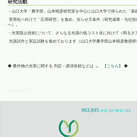
研究活動
・山口大学「農学部」山本晴彦研究室を中心に山口大学で得られた「基
実用化へ向けて「応用研究」を進め、光らせ方条件（研究成果・当社技術
へ）。
・光害阻止技術について、さらなる光源の低コスト化に向けて（明るさ
光源試作と実証試験を進めております（山口大学農学部山本晴彦教授研
◆ 農作物の光害に関する 判定・講演依頼などは →
【こちら】
◆
20170815(22)
963,845
今日 107 昨日 193