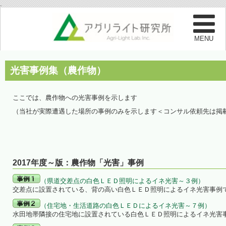
.
光害事例集（農作物）
ここでは、農作物への光害事例を示します
（当社が実際遭遇した場所の事例のみを示します＜コンサル依頼先は掲
2017年度～版：農作物「光害」事例
（県道交差点の白色ＬＥＤ照明によるイネ光害～３例）
交差点に設置されている、背の高い白色ＬＥＤ照明によるイネ光害事例
（住宅地・生活道路の白色ＬＥＤによるイネ光害～７例）
水田地帯隣接の住宅地に設置されている白色ＬＥＤ照明によるイネ光害