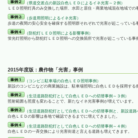
（県道交差点の新設白色ＬＥＤによるイネ光害～２例）
ＬＥＤ照明灯具のみ交換した場所、水田と居住・商業地域混在地域での
（歩道用照明によるイネ光害）
歩道の夜間の安心安全を確保する照明群それぞれで光害が起こっている
（防犯灯ＬＥＤ照明による影響事例）
蛍光灯照明から防犯灯ＬＥＤ照明への交換箇所で光害が起こっている事
2015年度版：農作物「光害」事例
（コンビニ駐車場の白色ＬＥＤ照明事例）
新設のコンビニなどの商業施設は、駐車場照明に白色ＬＥＤを採用する
（生活道路防犯灯として白色ＬＥＤへの切替事例～３例）
照射範囲も照度も変わることで、新たなイネ光害事例が増えています。
（生活道路防犯灯として白色ＬＥＤへの切替事例と、新設道路
白色ＬＥＤの影響は各地で確認できるまでに増えてきました。
（生活道路防犯灯として白色ＬＥＤへの切替事例～４例）
白色ＬＥＤの一斉交換により光害街道と言える道路も増えてきます。