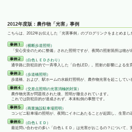
2012年度版：農作物「光害」事例
こちらは、2012年お伝えした「光害事例」のブログリンクをまとめまし
（横断歩道照明）
「安心安全のために整備」された照明ですが、夜間の照射箇所は穂が
（白色ＬＥＤさわり）
通学路に防犯目的で一斉導入した「白色LED」。照射の影響による生
（歩道橋照明）
歩道橋、および、駅ホームの水銀灯照明が、農作物光害を起こしてい
（交差点照明の光害消極的対策）
農作物光害が問題視された後、照明が撤去されています。
これでは防犯目的が達成されず、本末転倒の事態です。
（商業施設駐車場照明）
コンビニ駐車場の照明が、夜間にイネにあたることが起因し、生育の
（白色ＬＥＤ）
最近問い合わせの多い「白色ＬＥＤ」は光害がおこるの？について、