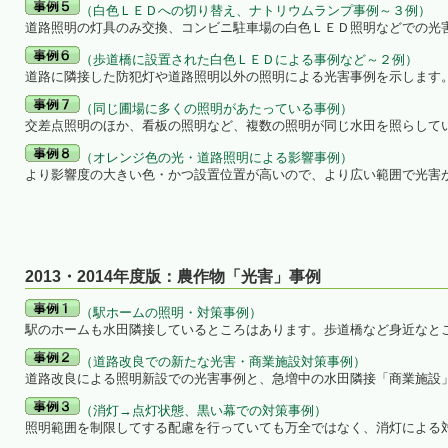
（白色ＬＥＤへの切り替え、ナトリウムランプ事例～３例）
道路照明の灯具のみ交換、コンビニ駐車場の白色ＬＥＤ照明などでの光
（歩道橋に設置された白色ＬＥＤによる事例など～２例）
道路に隣接した防犯灯や道路照明以外の照明による光害事例を示します
（同じ圃場に多くの照明があたっている事例）
交差点照明のほか、看板の照明など、複数の照明が同じ水田を照らして
（オレンジ色の光・道路照明による影響事例）
より影響度の大きい色・かつ設置位置が高いので、より広い範囲で光害
2013・2014年度版：農作物「光害」事例
（駅ホームの照明・対策事例）
駅のホームも水田隣接しているところはあります。歩道橋など身近なと
（道路改良での新たな光害・商業施設対策事例）
道路改良による照明新設での光害事例と、急増中の水田隣接「商業施設
（消灯→点灯状態、黒い幕での対策事例）
照明範囲を制限してする配慮を行っていても万全ではなく、消灯による