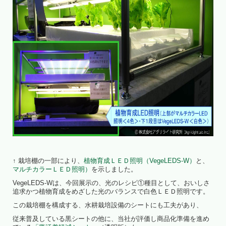
↑ 栽培棚の一部により、
植物育成ＬＥＤ照明（VegeLEDS-W）
と、
マルチカラーＬＥＤ照明）
を示しました。
VegeLEDS-Wは、今回展示の、光のレシピ①種目として、おいしさ
追求かつ植物育成をめざした光のバランスで白色ＬＥＤ照明です。
この栽培棚を構成する、水耕栽培設備のシートにも工夫があり、
従来普及している黒シートの他に、当社が評価し商品化準備を進め