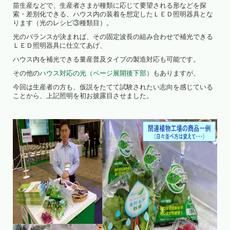
苗生産などで、生産者さまが種類に応じて要望される形などを探
索・差別化できる、ハウス内の装着を想定したＬＥＤ照明器具とな
ります（光のレシピ③種類目）。
光のバランスが決まれば、その固定波長の組み合わせで補光できる
ＬＥＤ照明器具に仕立てあげ、
ハウス内を補光できる量産普及タイプの製造対応も可能です。
その他の
ハウス対応の光（ページ展開後下部）
もありますが、
今回は生産者の方も、仮説をたてて試験されたい志向を感じている
ことから、上記照明を初お披露目させました。