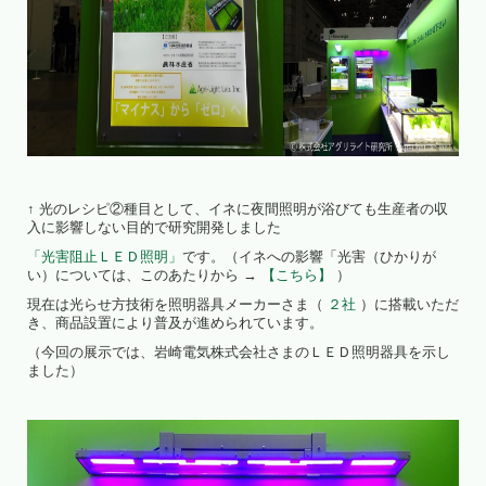
↑ 光のレシピ②種目として、イネに夜間照明が浴びても生産者の収
入に影響しない目的で研究開発しました
「光害阻止ＬＥＤ照明」
です。（イネへの影響「光害（ひかりが
い）については、このあたりから →
【こちら】
）
現在は光らせ方技術を照明器具メーカーさま（
２社
）に搭載いただ
き、商品設置により普及が進められています。
（今回の展示では、岩崎電気株式会社さまのＬＥＤ照明器具を示し
ました）