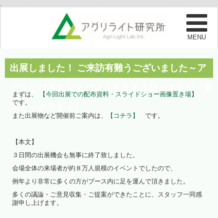
.
出展しました！ ご来訪有難うございました～ア
グリビジネスジャパン（９月１３日～１５日・東
まずは、
【今回出展での配布資料・スライドショー画像置き場】
です。
京ビッグサイト）
また出展物など開催前ご案内は、
【コチラ】
です。
【本文】
３日間の出展機会も無事に終了致しました。
会場全体の来場者が約８万人規模のイベントでしたので、
例年より非常に多くの方がブース内に足を運んで頂きました。
多くの議論・ご意見収集・ご提案ができたことに、スタッフ一同感
謝申し上げます。