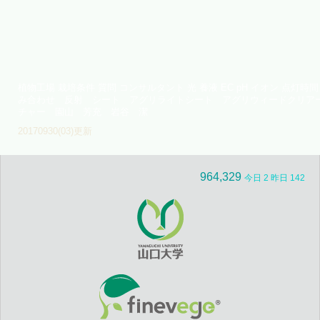
植物工場 栽培条件 質問 コンサルタント 光 養液 EC pH イオン 点灯
み合わせ 反射 シート アグリライトシート アグリウィードクリア
チャー 園山 芳充 岩谷 潔
20170930(03)更新
964,329
今日 2 昨日 142