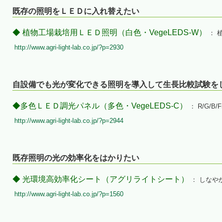
既存の照明をＬＥＤに入れ替えたい
◆ 植物工場栽培用ＬＥＤ照明（白色・VegeLEDS-W）
： 
http://www.agri-light-lab.co.jp/?p=2930
自設備でも光が変化できる照明を導入して生長比較試験を
◆多色ＬＥＤ調光パネル（多色・VegeLEDS-C）
： R/G/
http://www.agri-light-lab.co.jp/?p=2944
既存照明の光の効率化をはかりたい
◆ 光環境高効率化シート（アグリライトシート）
： しなや
http://www.agri-light-lab.co.jp/?p=1560