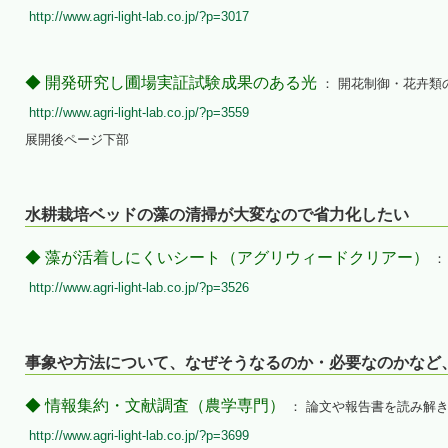
http://www.agri-light-lab.co.jp/?p=3017
◆ 開発研究し圃場実証試験成果のある光
： 開花制御・花卉類
http://www.agri-light-lab.co.jp/?p=3559
展開後ページ下部
水耕栽培ベッドの藻の清掃が大変なので省力化したい
◆ 藻が活着しにくいシート（アグリウィードクリアー）
：
http://www.agri-light-lab.co.jp/?p=3526
事象や方法について、なぜそうなるのか・必要なのかなど
◆ 情報集約・文献調査（農学専門）
： 論文や報告書を読み解
http://www.agri-light-lab.co.jp/?p=3699