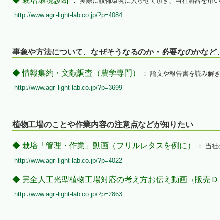
◆ 栽培環境診断
： 実際に設備環境に入らせて頂き、当社測器を用
http://www.agri-light-lab.co.jp/?p=4084
事象や方法について、なぜそうなるのか・必要なのかなど
◆ 情報集約・文献調査（農学専門）
： 論文や報告書を読み解
http://www.agri-light-lab.co.jp/?p=3699
植物工場のことや作業内容の注意点などが知りたい
◆ 栽培「管理・作業」動画（フリルレタスを例に）
： 当社
http://www.agri-light-lab.co.jp/?p=4022
◆ 完全人工光型植物工場対応の考え方お伝え動画（販売Ｄ
http://www.agri-light-lab.co.jp/?p=2863