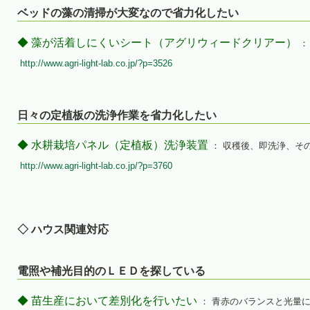
ベッドの藻の清掃が大変なので省力化したい
◆ 藻が活着しにくいシート（アグリウィードクリアー）
：
http://www.agri-light-lab.co.jp/?p=3526
日々の定植板の洗浄作業を省力化したい
◆ 水耕栽培パネル（定植板）洗浄装置
： 収穫後、即洗浄、そ
http://www.agri-light-lab.co.jp/?p=3760
◇ ハウス関連対応
電照や補光目的のＬＥＤを探している
◆ 苗生産において差別化を行いたい
： 青赤のバランスと光量