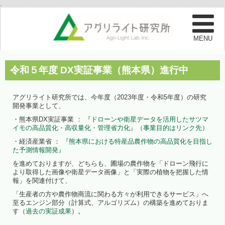
.
令和５年度 DX実証事業（熊本県）進行中
アグリライト研究所では、今年度（2023年度・令和5年度）の研究
開発事業として、
・熊本県DX実証事業 ：
『ドローンや衛星データを活用したサツマ
イモの高品質化・高収量化・管理省力化』（事業目的はリンク先）
・経済産業省 ：
『熊本県における特産品農作物の高品質化を目指し
た予測情報開発』
を進めておりますが、どちらも、圃場の農作物を「ドローン飛行に
より取得した画像や衛星データ画像」と「実際の植物を把握した情
報」を関連付けて、
「生産者の方や農作物商流に関わる方々が利用できるサービス」へ
至るエンジン部分（計算式、アルゴリズム）の構築を進めておりま
す（
過去の実証成果
）。