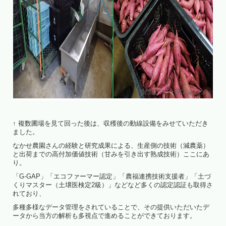
↑ 複数圃場を見て回った後は、収穫後の動線設備をみせていただき
ました。
なかせ農園さんの経験と研究成果による、生産側の技術（減農薬）
と出荷までの高付加価値技術（甘みを引き出す熟成技術）ここにあ
り。
「G-GAP」「エコファーマー認定」「農福連携技術支援者」「土づ
くりマスター（土壌医検定2級）」などなど多くの認定認証も取得さ
れており、
多種多様なデータ管理をされていることで、その提供いただいたデ
ータから当方の解析も多視点で進めることができております。