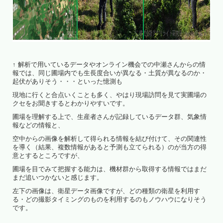
↑ 解析で用いているデータやオンライン機会での中瀬さんからの情
報では、同じ圃場内でも生長度合いが異なる・土質が異なるのか・
起伏がありそう・・・といった憶測も
現地に行くと合点いくことも多く、やはり現場訪問を見て実圃場の
クセをお聞きするとわかりやすいです。
圃場を理解する上で、生産者さんが記録しているデータ群、気象情
報などの情報と、
空中からの画像を解析して得られる情報を結び付けて、その関連性
を導く（結果、複数情報があると予測も立てられる）のが当方の得
意とするところですが、
圃場を目でみて把握する能力は、機材群から取得する情報ではまだ
まだ追いつかないと感じます。
左下の画像は、衛星データ画像ですが、どの種類の衛星を利用す
る・どの撮影タイミングのものを利用するのもノウハウになりそう
です。