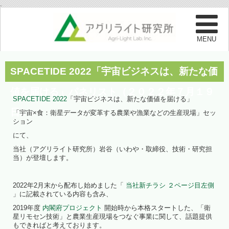
.
SPACETIDE 2022「宇宙ビジネスは、新たな価
値を届ける」パネリスト（２０２２年７月１９
SPACETIDE 2022
「宇宙ビジネスは、新たな価値を届ける」
日）
「宇宙×食：衛星データが変革する農業や漁業などの生産現場」セッ
ション
にて、
当社（アグリライト研究所）岩谷（いわや・取締役、技術・研究担
当）が登壇します。
2022年2月末から配布し始めました「
当社新チラシ ２ページ目左側
」に記載されている内容も含み、
2019年度
内閣府プロジェクト
開始時から本格スタートした、「衛
星リモセン技術」と農業生産現場をつなぐ事業に関して、話題提供
もできればと考えております。