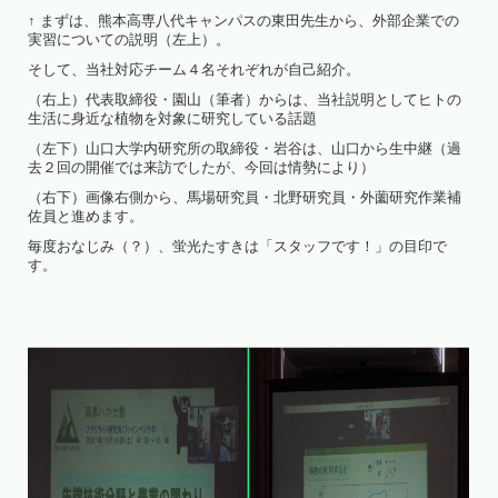
↑ まずは、熊本高専八代キャンパスの東田先生から、外部企業での
実習についての説明（左上）。
そして、当社対応チーム４名それぞれが自己紹介。
（右上）代表取締役・園山（筆者）からは、当社説明としてヒトの
生活に身近な植物を対象に研究している話題
（左下）山口大学内研究所の取締役・岩谷は、山口から生中継（過
去２回の開催では来訪でしたが、今回は情勢により）
（右下）画像右側から、馬場研究員・北野研究員・外薗研究作業補
佐員と進めます。
毎度おなじみ（？）、蛍光たすきは「スタッフです！」の目印で
す。