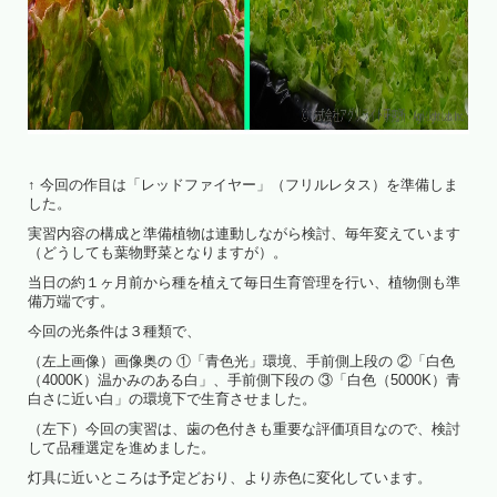
↑ 今回の作目は「レッドファイヤー」（フリルレタス）を準備しま
した。
実習内容の構成と準備植物は連動しながら検討、毎年変えています
（どうしても葉物野菜となりますが）。
当日の約１ヶ月前から種を植えて毎日生育管理を行い、植物側も準
備万端です。
今回の光条件は３種類で、
（左上画像）画像奥の ①「青色光」環境、手前側上段の ②「白色
（4000K）温かみのある白」、手前側下段の ③「白色（5000K）青
白さに近い白」の環境下で生育させました。
（左下）今回の実習は、歯の色付きも重要な評価項目なので、検討
して品種選定を進めました。
灯具に近いところは予定どおり、より赤色に変化しています。