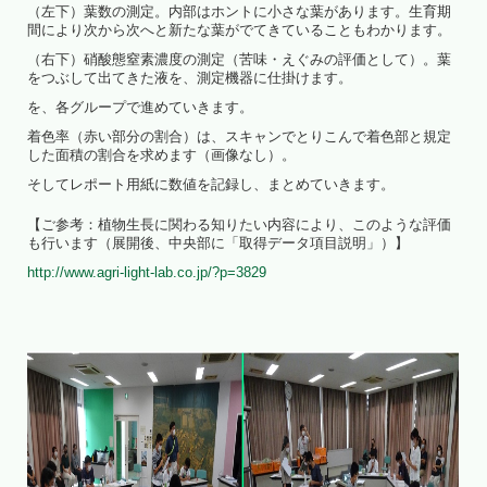
（左下）葉数の測定。内部はホントに小さな葉があります。生育期
間により次から次へと新たな葉がでてきていることもわかります。
（右下）硝酸態窒素濃度の測定（苦味・えぐみの評価として）。葉
をつぶして出てきた液を、測定機器に仕掛けます。
を、各グループで進めていきます。
着色率（赤い部分の割合）は、スキャンでとりこんで着色部と規定
した面積の割合を求めます（画像なし）。
そしてレポート用紙に数値を記録し、まとめていきます。
【ご参考：植物生長に関わる知りたい内容により、このような評価
も行います（展開後、中央部に「取得データ項目説明」）】
http://www.agri-light-lab.co.jp/?p=3829