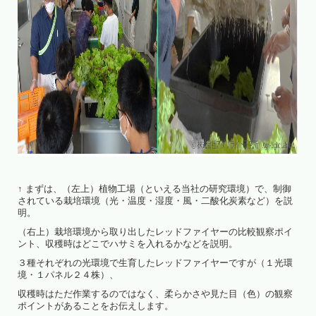
↑ まずは、（左上）植物工場（といえる当社の研究環境）で、制御
されている栽培環境（光・温度・湿度・風・二酸化炭素など）を説
明。
（右上）栽培環境から取り出したレッドファイヤーの比較観察ポイ
ント、収穫時はどこでハサミを入れるかなどを説明。
３種それぞれの光環境で生育したレッドファイヤーですが（１光環
境・１パネル２４株）、
収穫時はただ作業するのではなく、柔らかさや見た目（色）の観察
ポイントがあることをお伝えします。