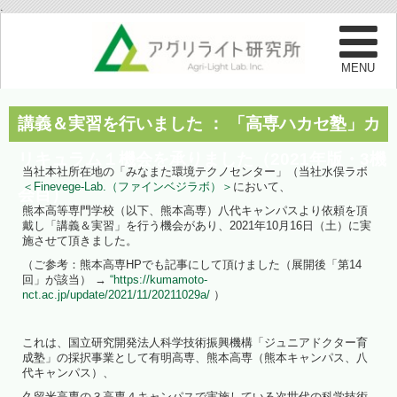
.
講義＆実習を行いました ： 「高専ハカセ塾」カ
リキュラム１機会を承りました（2021年版・3機
当社本社所在地の「みなまた環境テクノセンター」（当社水俣ラボ
＜Finevege-Lab.（ファインベジラボ）＞
において、
会目）
熊本高等専門学校（以下、熊本高専）八代キャンパスより依頼を頂
戴し「講義＆実習」を行う機会があり、2021年10月16日（土）に実
施させて頂きました。
（ご参考：熊本高専HPでも記事にして頂けました（展開後「第14
回」が該当） →
“https://kumamoto-
nct.ac.jp/update/2021/11/20211029a/
）
これは、国立研究開発法人科学技術振興機構「ジュニアドクター育
成塾」の採択事業として有明高専、熊本高専（熊本キャンパス、八
代キャンパス）、
久留米高専の３高専４キャンパスで実施している次世代の科学技術