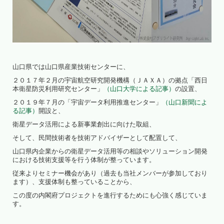
山口県では山口県産業技術センターに、
２０１７年２月の宇宙航空研究開発機構（ＪＡＸＡ）の拠点「西日
本衛星防災利用研究センター」
（山口大学による記事）
の設置、
２０１９年７月の「宇宙データ利用推進センター」
（山口新聞によ
る記事）
開設と、
衛星データ活用による新事業創出に向けた取組、
そして、民間技術者を技術アドバイザーとして配置して、
山口県内企業からの衛星データ活用等の相談やソリューション開発
における技術支援等を行う体制が整っています。
従来よりセミナー機会があり（過去も当社メンバーが参加しており
ます）、支援体制も整っていることから、
この度の内閣府プロジェクトを進行するためにも心強く感じていま
す。