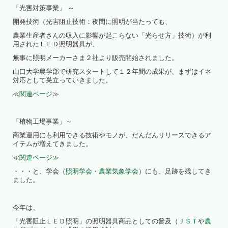
「光害対策事業」 ～
開発技術（光害阻止技術：夜間に照明が当たっても、
農業生産者さんの収入に影響が起こらない「光らせ方」技術）が利
用されたＬＥＤ照明器具が、
無事に照明メーカーさま２社より販売開始されました。
山口大学農学部で研究スタートして１２年間の成果が、まずはイネ
対応として巣立っていきました。
≪
関連ページ
≫
「植物工場事業」～
商業運用にも利用できる技術やモノが、だんだんリリースできるア
イテムが増えてきました。
≪
関連ページ≫
・・・と、学会（
照明学会
・
農業気象学会
）にも、足跡を残してき
ました。
今年は、
「光害阻止ＬＥＤ照明」の照明器具商品としての普及（
ＪＳＴ
や
農