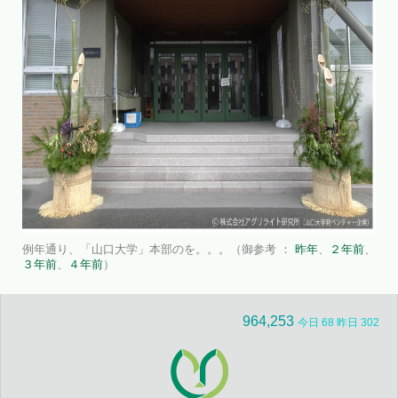
例年通り、「山口大学」本部のを。。。（御参考 ：
昨年
、
２年前
、
３年前
、
４年前
）
964,253
今日 68 昨日 302