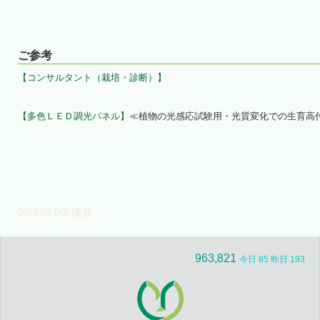
ご参考
【コンサルタント（栽培・診断）】
【多色ＬＥＤ調光パネル】
≪植物の光感応試験用・光質変化での生育高
20180521(02)更新
963,821
今日 85 昨日 193