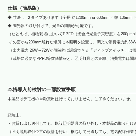
仕様（簡易版）
◆ 寸法 ： ２タイプあります（全長 約1200mm or 600mm × 幅 105mm 
◆ 調光器の取り付けで、光量の調節が可能です。
（たとえば、植物栽培においてPPFD（光合成光量子束密度）を200μmol
その面から200mm離れた場所に本照明を設置し、調光で消費電力約38W
（出力電力 26W～72Wが段階的に調節できる「ディップスイッチ」は
（栽培に必要なPPFD等数値情報と、照明灯具との距離、消費電力は関
本格導入前検討の一部設置手順
本製品はデモ機の単独貸出は行っておりません。ご了承くださいませ。
経験上、
・お貸し出し送付しても、既設照明器具の取り外し・本製品の取り付け
（照明器具取付位置の設計を行い、梱包して発送しても、電気配線作業