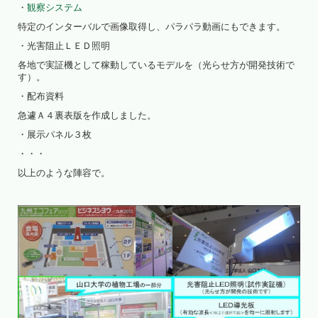
・
観察システム
特定のインターバルで画像取得し、パラパラ動画にもできます。
・光害阻止ＬＥＤ照明
各地で実証機として稼動しているモデルを（光らせ方が開発技術で
す）。
・配布資料
急遽Ａ４裏表版を作成しました。
・展示パネル３枚
・・・
以上のような陣容で。