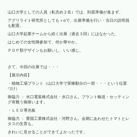
山口大学としての人員（私含め２名）では、到底準備が進まず、
アグリライト研究所としても＋αで、出展準備を行い・当日の説明員
も配置。
山口大学起業チームから続く出展（過去３回）にはなかった、
はじめての女性陣参加で、何か華やか。
ＰＯＰ類デザインもお願いし、いい感じ。
さて、今回の出展では・・・
【展示内容】
・植物工場プラント（山口大学で実稼動分の一部・・・という位置
づけ）
御協力 ： 水口電装株式会社・水口さん。プラント輸送・セッティン
グ有難う御座います。
・ＬＥＤ導光板
御協力 ： 豊国工業株式会社・河野さん。会期にあわせたトマトとレ
タスの生育も。
きれいに見せることができてよかったです。