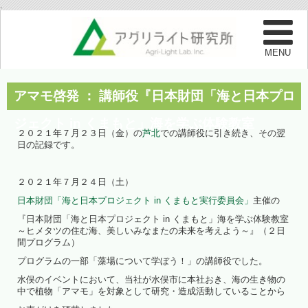
.
アマモ啓発 ： 講師役『日本財団「海と日本プロ
ジェクト in くまもと」海を学ぶ体験教室
２０２１年７月２３日（金）の
芦北
での講師役に引き続き、その翌
日の記録です。
２０２１年７月２４日（土）
日本財団「海と日本プロジェクト in くまもと実行委員会」
主催の
『日本財団「海と日本プロジェクト in くまもと」海を学ぶ体験教室
～ヒメタツの住む海、美しいみなまたの未来を考えよう～』（２日
間プログラム）
プログラムの一部「藻場について学ぼう！」の講師役でした。
水俣のイベントにおいて、当社が水俣市に本社おき、海の生き物の
中で植物「アマモ」を対象として研究・造成活動していることから