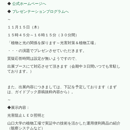
◆
公式ホームページへ
◆
プレゼンテーションプログラムへ
～
１１月１５日（木）
１５時４５分～１６時１５分（３０分間）
「植物と光の関係を探ります～光害対策＆植物工場」
・・・の演題でプレゼンさせていただきます。
質疑応答時間は設定が無いようですので、
出展ブースにて対応させて頂きます（会期中３日間いつでも常駐し
ております。）
また、出展内容につきましては、下記を予定しております（まず
は、ガイドブック原稿抜粋内容から）。
～
◆展示内容：
光害阻止ＬＥＤ照明と
山口大学の植物工場で実証中の技術を活かした運用便利商品の紹介
（観察システムなど）