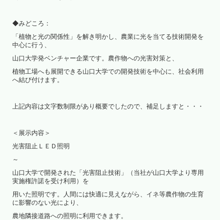
◆みどころ：
「植物と光の関係性」を解き明かし、農業に光を当てる技術開発を
中心に行う、
山口大学発ベンチャー企業です。農作物への光害対策と、
植物工場へも展開できる山口大学での開発技術を中心に、社会利用
へ結び付けます。
上記内容は文字数制限があり概要でしたので、補足しますと・・・
＜展示内容＞
光害阻止ＬＥＤ照明
～
山口大学で開発された「光害阻止技術」（当社が山口大学より専用
実施権許諾を受け利用）を
用いた照明です。人間には快適に見えながら、イネ等農作物の生育
に影響のない光により、
農地隣接道路への照明に利用できます。