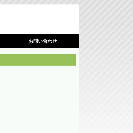
お問い合わせ
利用機器
施設園芸
光環境構築
（苗向け補光ＬＥＤ照明）
光環境構築
（ハウス用ＬＥＤ照明）
藻が活着しにくいシート
水耕栽培パネル（定植板）