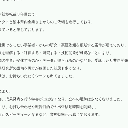
光環境高効率化
本社移転後３年目にて、
ェクトと熊本県内企業さまからのご依頼も進行しており、
植物観察
きていると感じております。
水耕栽培パネル（定植板）
洗浄装置
仕掛けをしたい事業者）からの研究・実証依頼を頂戴する案件が増えており、
境を理解する・評価する・研究する・技術開発が可能なことにより、
藻が活着しにくいシート
物の生育が変化するのか・データが得られるのかなどを、受託したり共同開発
俣研究所の設備を両方が稼働した状態も多くなり、
植物工場考え方（ＤＶＤ）
験は、お待ちいただくシーンも出てきました。
パルス制御
により、
啓発活動
会、成果発表を行う学会がほぼなくなり、公への足跡は少なくなりました。
（資料作成・講演・講師）
より、お打ち合わせや報告目的での出張移動時間を削減し、
行がスピーディーとなるなど、業務効率化も感じております。