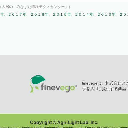
（入居の「みなまた環境テクノセンター」）
８年、
２０１７年
、
２０１６年
、
２０１５年
、
２０１４年
、
２０１３年
、
２０
finevegeは、株式会
ウを活用し提供する商品
Copyright © Agri-Light Lab. Inc.