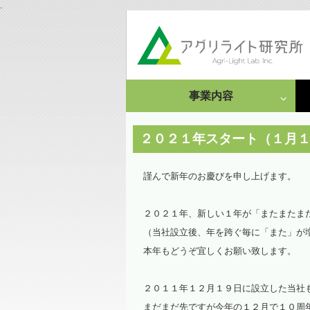
.
事業内容
成果発表
受託研究・依頼事例
２０２１年スタート（１月
栽培・分析受託
謹んで新年のお慶びを申し上げます。
情報集約・文献調査
２０２１年、新しい１年が「またまたま
依頼事例
（当社設立後、年を跨ぐ毎に「また」が
本年もどうぞ宜しくお願い致します。
２０１１年１２月１９日に設立した当社
まだまだ先ですが今年の１２月で１０周