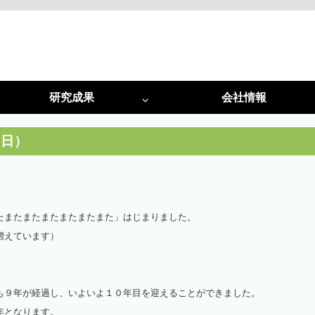
研究成果
会社情報
特許
採択実績
光害対策
植物工場
１日）
光害阻止ＬＥＤ照明
植物工場システム
光害コンサルタント
植物工場コンサルタント
たまたまたまたまたまたまた」はじまりました。
啓発活動
光環境構築
増えています）
（資料作成・講演・講師）
（栽培用白色ＬＥＤ照明）
光環境構築
も９年が経過し、いよいよ１０年目を迎えることができました。
（試験用多色ＬＥＤ）
年となります。