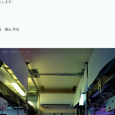
たします。
 園山 芳充