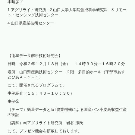
本晴彦 2
1 アグリライト研究所 2 山口大学大学院創成科学研究科 3 リモー
ト・センシング技術センター
4 山口県産業技術センター
【衛星データ解析技術研究会】
日時 令和２年１２月１８日（金） １４時３０分～１６時３０分
場所 山口県産業技術センター ２階 多目的ホール（宇部市あす
とぴあ４－１－１）
にて、開催されるプログラムで、
事例紹介（１５：４０～１６：３０）
事例②
（テーマ）衛星データとIoT農業機械による国産パン小麦高収益生産
の実証
（講師）㈱アグリライト研究所 岩谷 潔氏
にて、プレゼン機会を頂戴しております。