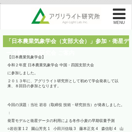
.
「日本農業気象学会（支部大会）」参加・衛星デ
ータ解析技術研究会 ご案内
【日本農業気象学会】
令和２年度 日本農業気象学会 中国・四国支部大会
に参加しました。
２０１３年に、アグリライト研究所として初めて学会発表して以
来、８回目の参加となります。
今回の演題：当社 岩谷（取締役 技術・研究担当）が発表しました。
：
発育モデルと衛星データの利用による冬作小麦の早期収量予測
○岩谷潔 1 2 園山芳充 1 小田川信哉 3 藤本正克 4 森信彰 4 山