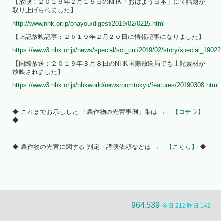
【放映：２０１９年２月１５日のNHK「おはよう日本」にて話題が
取り上げられました】
http://www.nhk.or.jp/ohayou/digest/2019/02/0215.html
【上記放映記事：２０１９年２月２０日に情報記事になりました】
https://www3.nhk.or.jp/news/special/sci_cul/2019/02/story/special_19022
【国際放送：２０１９年３月８日のNHK国際放送局でも上記素材が
放映されました】
https://www3.nhk.or.jp/nhkworld/newsroomtokyo/features/20190308.html
◆ これまでお示しした 「農作物の光害事例」集は →
【コチラ】
◆
◆ 農作物の光害に関する 判定・講演依頼などは →
【こちら】
◆
964,539
今日 212 昨日 142