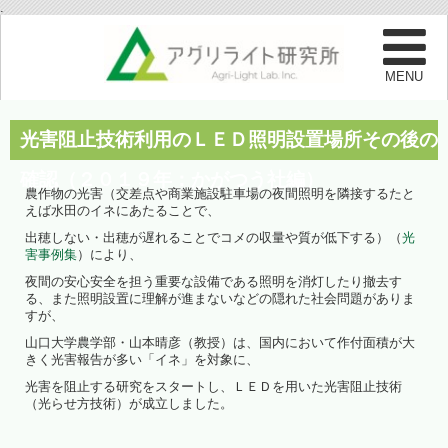
.
光害阻止技術利用のＬＥＤ照明設置場所その後の
確認（２０１９年：かがつう社編）
農作物の光害（交差点や商業施設駐車場の夜間照明を隣接するたと
えば水田のイネにあたることで、
出穂しない・出穂が遅れることでコメの収量や質が低下する）（
光
害事例集
）により、
夜間の安心安全を担う重要な設備である照明を消灯したり撤去す
る、また照明設置に理解が進まないなどの隠れた社会問題がありま
すが、
山口大学農学部・山本晴彦（教授）は、国内において作付面積が大
きく光害報告が多い「イネ」を対象に、
光害を阻止する研究をスタートし、ＬＥＤを用いた光害阻止技術
（光らせ方技術）が成立しました。