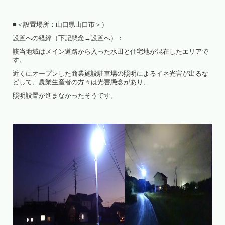
■＜設置場所：山口県山口市＞）
設置への経緯（下記懸念→設置へ）：
該当地域はメイン道路から入った水田と住宅地が混在したエリアで
す。
近くにオープンした商業施設駐車場の照明によるイネ光害が出るな
どして、農業生産者の方々は光害懸念があり、
照明設置が進まなかったそうです。