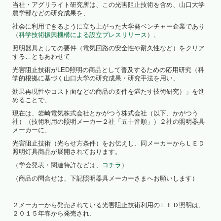
当社・アグリライト研究所は、この光害阻止技術を含め、山口大学
農学部などの研究成果を、
社会に利用できるように立ち上がった大学発ベンチャー企業であり
（
科学技術振興機構による設立プレスリリース
）、
照明器具としての要件（電気回路の安全性や耐久性など）をクリア
することもあわせて
光害阻止技術がLED照明の商品として普及するための応用研究（科
学的根拠に基づく山口大学の研究成果・研究手法を用い、
効果再現性やコスト面などの商品の要件を満たす技術研究）」を進
めることで、
現在は、岩崎電気株式会社とかがつう株式会社（以下、かがつう
社）（技術利用の照明メーカー２社「五十音順」）２社の照明器具
メーカーに、
光害阻止技術（光らせ方条件）をお伝えし、同メーカーからＬＥＤ
照明灯具商品が展開されております。
（学会発表・関連特許などは、
コチラ
）
（商品の問合せは、下記照明器具メーカーさまへお願いします）
２メーカーから発売されている光害阻止技術利用のＬＥＤ照明は、
２０１５年春から発売され、