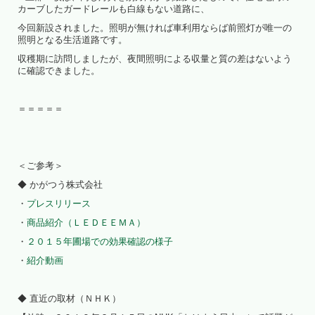
カーブしたガードレールも白線もない道路に、
今回新設されました。照明が無ければ車利用ならば前照灯が唯一の
照明となる生活道路です。
収穫期に訪問しましたが、夜間照明による収量と質の差はないよう
に確認できました。
＝＝＝＝＝
＜ご参考＞
◆ かがつう株式会社
・
プレスリリース
・
商品紹介（ＬＥＤＥＥＭＡ）
・
２０１５年圃場での効果確認の様子
・
紹介動画
◆ 直近の取材（ＮＨＫ）