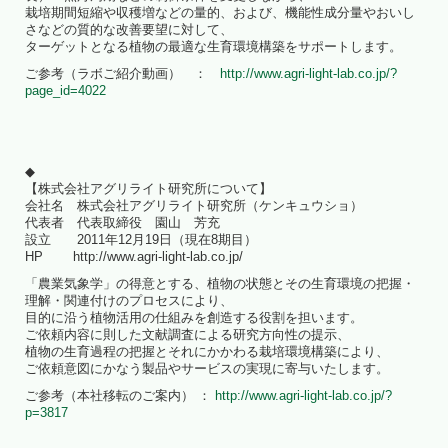
栽培期間短縮や収穫増などの量的、および、機能性成分量やおいし
さなどの質的な改善要望に対して、
ターゲットとなる植物の最適な生育環境構築をサポートします。
ご参考（ラボご紹介動画） ：
http://www.agri-light-lab.co.jp/?
page_id=4022
◆
【株式会社アグリライト研究所について】
会社名 株式会社アグリライト研究所（ケンキュウショ）
代表者 代表取締役 園山 芳充
設立 2011年12月19日（現在8期目）
HP http://www.agri-light-lab.co.jp/
「農業気象学」の得意とする、植物の状態とその生育環境の把握・
理解・関連付けのプロセスにより、
目的に沿う植物活用の仕組みを創造する役割を担います。
ご依頼内容に則した文献調査による研究方向性の提示、
植物の生育過程の把握とそれにかかわる栽培環境構築により、
ご依頼意図にかなう製品やサービスの実現に寄与いたします。
ご参考（本社移転のご案内） ：
http://www.agri-light-lab.co.jp/?
p=3817