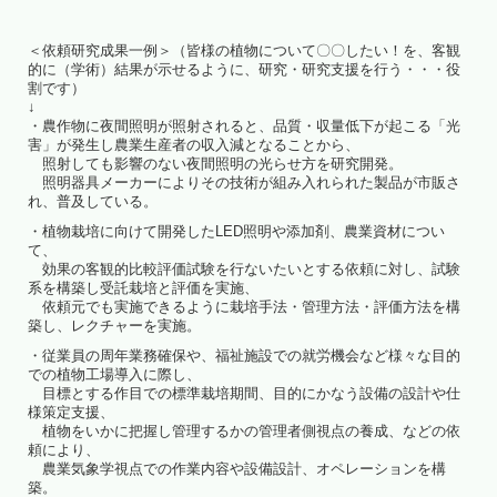
＜依頼研究成果一例＞（皆様の植物について〇〇したい！を、客観
的に（学術）結果が示せるように、研究・研究支援を行う・・・役
割です）
↓
・農作物に夜間照明が照射されると、品質・収量低下が起こる「光
害」が発生し農業生産者の収入減となることから、
照射しても影響のない夜間照明の光らせ方を研究開発。
照明器具メーカーによりその技術が組み入れられた製品が市販さ
れ、普及している。
・植物栽培に向けて開発したLED照明や添加剤、農業資材につい
て、
効果の客観的比較評価試験を行ないたいとする依頼に対し、試験
系を構築し受託栽培と評価を実施、
依頼元でも実施できるように栽培手法・管理方法・評価方法を構
築し、レクチャーを実施。
・従業員の周年業務確保や、福祉施設での就労機会など様々な目的
での植物工場導入に際し、
目標とする作目での標準栽培期間、目的にかなう設備の設計や仕
様策定支援、
植物をいかに把握し管理するかの管理者側視点の養成、などの依
頼により、
農業気象学視点での作業内容や設備設計、オペレーションを構
築。