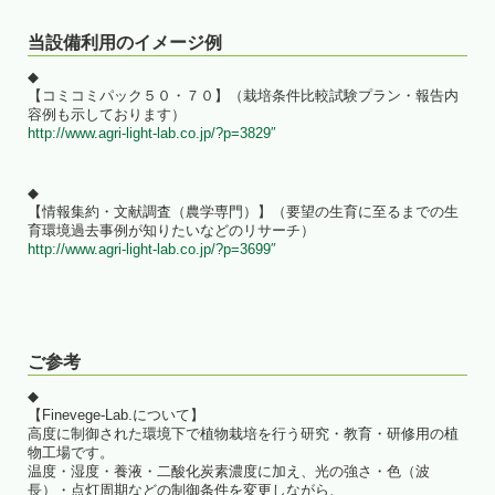
当設備利用のイメージ例
◆
【コミコミパック５０・７０】（栽培条件比較試験プラン・報告内
容例も示しております）
http://www.agri-light-lab.co.jp/?p=3829″
◆
【情報集約・文献調査（農学専門）】（要望の生育に至るまでの生
育環境過去事例が知りたいなどのリサーチ）
http://www.agri-light-lab.co.jp/?p=3699″
ご参考
◆
【Finevege-Lab.について】
高度に制御された環境下で植物栽培を行う研究・教育・研修用の植
物工場です。
温度・湿度・養液・二酸化炭素濃度に加え、光の強さ・色（波
長）・点灯周期などの制御条件を変更しながら、