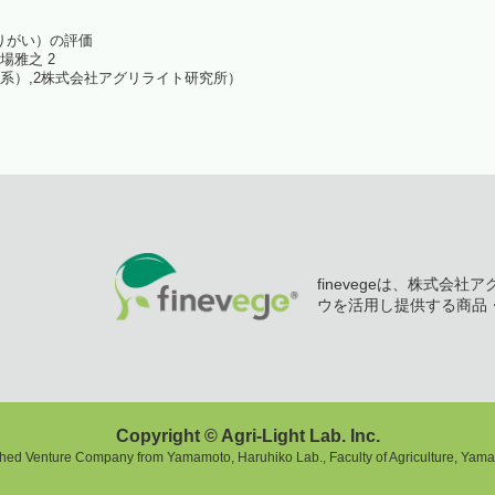
光環境高効率化
りがい）の評価
馬場雅之 2
系）,2株式会社アグリライト研究所）
植物観察
水耕栽培パネル（定植板）
洗浄装置
藻が活着しにくいシート
植物工場考え方（ＤＶＤ）
finevegeは、株式会
ウを活用し提供する商品
パルス制御
啓発活動
（資料作成・講演・講師）
Copyright © Agri-Light Lab. Inc.
ched Venture Company from Yamamoto, Haruhiko Lab., Faculty of Agriculture, Yamag