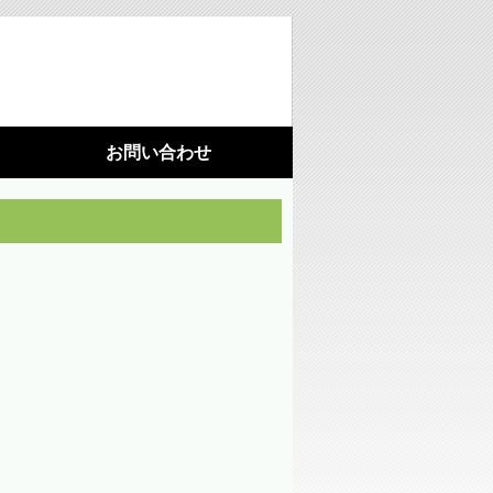
お問い合わせ
利用機器
施設園芸
光環境構築
（苗向け補光ＬＥＤ照明）
光環境構築
（ハウス用ＬＥＤ照明）
藻が活着しにくいシート
水耕栽培パネル（定植板）