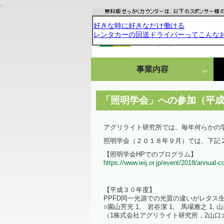
.
事業内容
成果発表
受託研究・依頼事例
「照明学会」への参加（平
栽培・分析受託
アグリライト研究所では、毎年何らかの
照明学会（２０１８年９月）では、下記
情報集約・文献調査
【照明学会HPでのプログラム】
https://www.ieij.or.jp/event/2018/annual-
依頼事例
【平成３０年度】
PPFD同一光源での光質の違いがレタス
○園山芳充 1, 岩谷潔 1, 馬場雅之 1, 山
（1株式会社アグリライト研究所，2山口