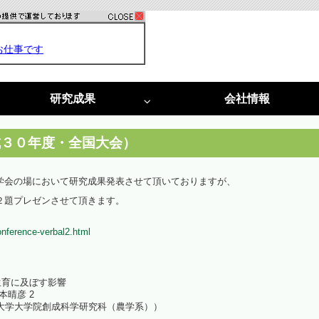
研究成果
会社情報
特許
採択実績
光害対策
植物工場
成３０年度・全国大会）
光害阻止ＬＥＤ照明
植物工場システム
学会の場において研究成果発表させて頂いておりますが、
２題プレゼンさせて頂きます。
光害コンサルタント
植物工場コンサルタント
conference-verbal2.html
啓発活動
光環境構築
（資料作成・講演・講師）
（栽培用白色ＬＥＤ照明）
生育に及ぼす影響
光環境構築
本晴彦 2
大学大学院創成科学研究科（農学系））
（試験用多色ＬＥＤ）