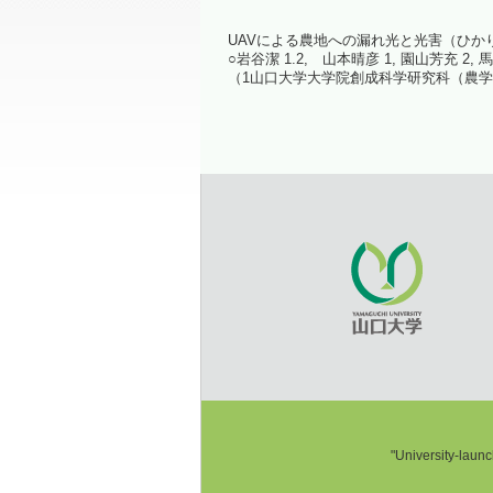
UAVによる農地への漏れ光と光害（ひか
○岩谷潔 1.2, 山本晴彦 1, 園山芳充 2, 
（1山口大学大学院創成科学研究科（農学
"University-laun