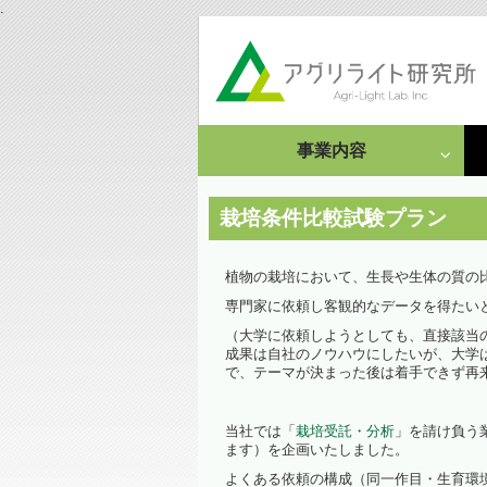
.
事業内容
成果発表
受託研究・依頼事例
栽培条件比較試験プラン
栽培・分析受託
植物の栽培において、生長や生体の質の
専門家に依頼し客観的なデータを得たい
情報集約・文献調査
（大学に依頼しようとしても、直接該当
成果は自社のノウハウにしたいが、大学
依頼事例
で、テーマが決まった後は着手できず再
当社では「
栽培受託・分析
」を請け負う
ます）を企画いたしました。
よくある依頼の構成（同一作目・生育環