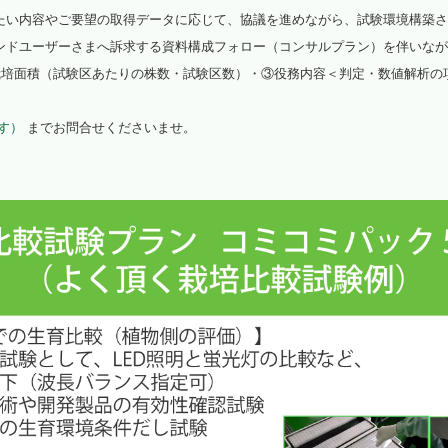
たい内容やご要望の取得データに応じて、協議を進めながら、試験環境構築さ
光環境高効率化
ンドユーザーさまへ訴求する資料構成フォロー（コンサルプラン）を伴いなが
 栽培面積（試験区あたりの株数・試験区数）・③役務内容＜判定・数値解析の
植物観察
水耕栽培パネル（定植板）
す）
までお問合せくださいませ。
洗浄装置
藻が活着しにくいシート
植物工場考え方（ＤＶＤ）
パルス制御
啓発活動
（資料作成・講演・講師）