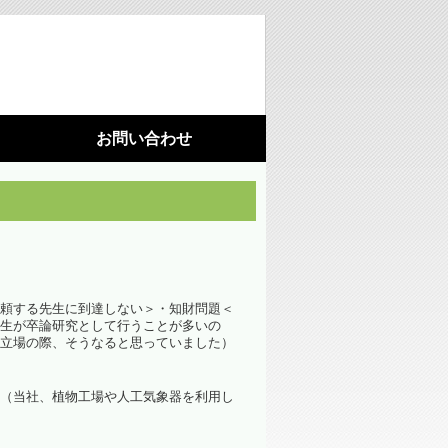
お問い合わせ
利用機器
施設園芸
光環境構築
（苗向け補光ＬＥＤ照明）
頼する先生に到達しない＞・知財問題＜
光環境構築
生が卒論研究として行うことが多いの
（ハウス用ＬＥＤ照明）
立場の際、そうなると思っていました）
藻が活着しにくいシート
（当社、植物工場や人工気象器を利用し
水耕栽培パネル（定植板）