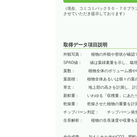
（現在、コミコミパック５０・７０プラ
させていただき提示しております）
取得データ項目説明
外観写真： 植物の外観や形状が確認で
SPAD値： 値は葉緑素量を示し、栽
葉数： 植物全体のボリューム感や収
葉面積： 植物全体あるいは個々の葉の
草丈： 地上部の高さを計測し、計測
新鮮重： いわゆる「収穫量」にあたり
乾燥重： 乾燥させた植物の重量を計測
チップバーン判定： チップバーン発生
生長解析： 植物の生長速度や収量を定
光合成量: 与えられた光やCO2、肥