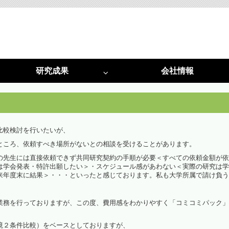
研究成果
会社情報
特許
採択実績
光害対策
植物工場
光害阻止ＬＥＤ照明
植物工場システム
比較検討を行いたいが、
ところ、依頼すべき場所がないとの相談を受けることがあります。
光害コンサルタント
植物工場コンサルタント
の先生には直接依頼できず共同研究契約の手順が必要＜すべての依頼金額が依
は学会発表・特許出願したい＞・スケジュール感があわない＜実際の研究は学
啓発活動
光環境構築
来年度末に結果＞・・・といったと感じております。私も大学所属で請け負う
（資料作成・講演・講師）
（栽培用白色ＬＥＤ照明）
業務を行っておりますが、この度、費用感をわかりやすく「コミコミパック」
光環境構築
（試験用多色ＬＥＤ）
境２条件比較）をベースとしておりますが、