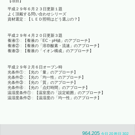
【項目】
平成２９年６月２３日更新１題
よく頂戴する問い合わせシリーズ
資材選定 : 【ＬＥＤ照明はどう選ぶの？】
平成２９年４月２０日更新３題
養液① : 【養液の「EC・pH値」のアプローチ】
養液② : 【養液の「溶存酸素・流速」のアプローチ】
養液③ : 【養液の「イオン構成」のアプローチ】
平成２９年２月６日オープン時
光条件① : 【光の「量」のアプローチ】
光条件② : 【光の「均一性」のアプローチ】
光条件③ : 【光の「質」のアプローチ】
光条件④ : 【光の「点灯時間」のアプローチ】
温湿度条件① : 【温室度の「設定範囲」のアプローチ】
温湿度条件② : 【温湿度の「均一性」のアプローチ】
964,205
今日 20 昨日 302