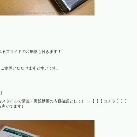
れるスライドの印刷物も付きます！
ジをご参照いただけますと幸いです。
】
なスタイルで講義・実践動画の内容確認として） →【【【
コチラ
】】】
から声がでます）