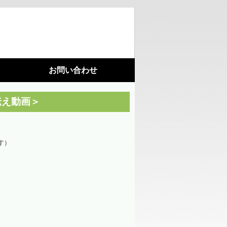
お問い合わせ
利用機器
施設園芸
伝え動画＞
光環境構築
（苗向け補光ＬＥＤ照明）
す）
光環境構築
（ハウス用ＬＥＤ照明）
藻が活着しにくいシート
水耕栽培パネル（定植板）