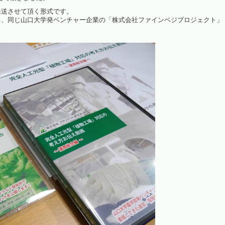
ら発送させて頂く形式です。
光環境高効率化
ある、同じ山口大学発ベンチャー企業の「株式会社ファインベジプロジェクト」
植物観察
水耕栽培パネル（定植板）
洗浄装置
藻が活着しにくいシート
植物工場考え方（ＤＶＤ）
パルス制御
啓発活動
（資料作成・講演・講師）