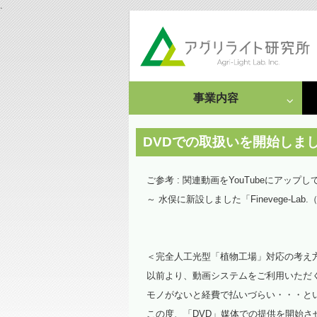
.
事業内容
成果発表
受託研究・依頼事例
DVDでの取扱いを開始しま
栽培・分析受託
ご参考 : 関連動画をYouTubeにアップ
～ 水俣に新設しました「Finevege-
情報集約・文献調査
依頼事例
＜完全人工光型「植物工場」対応の考え
以前より、動画システムをご利用いただ
モノがないと経費で払いづらい・・・と
この度、「DVD」媒体での提供を開始さ