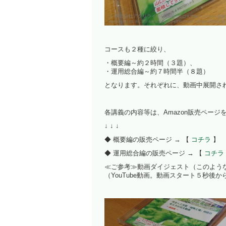
コースも２種に絞り、
・概要編～約２時間（３題）、
・運用総合編～約７時間半（８題）
となります。それぞれに、動画中展開さ
各講義の内容等は、Amazon販売ペー
↓ ↓ ↓
◆ 概要編の販売ページ → 【
コチラ
】
◆ 運用総合編の販売ページ → 【
コチラ
≪ご参考≫動画ダイジェスト（このよう
（YouTube動画。動画スタート５秒後