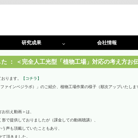
研究成果
会社情報
特許
採択実績
光害対策
植物工場
した ： ＜完全人工光型「植物工場」対応の考え方お
光害阻止ＬＥＤ照明
植物工場システム
しております。
【コチラ】
Lab.（ファインベジラボ）」のご紹介、植物工場作業の様子（順次アップいたしま
光害コンサルタント
植物工場コンサルタント
啓発活動
光環境構築
（資料作成・講演・講師）
（栽培用白色ＬＥＤ照明）
方お伝え動画＞は、
く形で提供しておりましたが（課金しての動画聴講）、
光環境構築
いう声も頂戴していたこともあり、
（試験用多色ＬＥＤ）
せて頂きました。