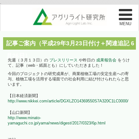
.
記事ご案内（平成29年3月23日付け＋関連追記 6
月26日）
先週（３月１３日）の
プレスリリース
や昨日の
成果報告会
をうけ
て、記事（web・紙面とも）にしていただきました！
今回のプロジェクトの研究成果が、商業植物工場の安定生産への寄
与、植物工場を活用する場面での社会利用に結び付けられたらと思
います。
【日本経済新聞】
http://www.nikkei.com/article/DGXLZO14369550S7A320C1LC0000/
【山口新聞】
http://www.minato-
yamaguchi.co.jp/yama/news/digest/2017/0323/6p.html