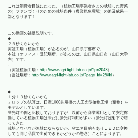
これは消費者目線にたった、（植物工場事業者さまの栽培した野菜
の）ファンづくりのための栽培条件（農業気象環境）の追及成果一
部となります！
この動画の補足説明です。
◆
２５秒くらいから
実証工場（植物工場）があるのが、山口県宇部市で、
本社（オフィス・登記場所）があるのは、山口県山口市（山口大学
内）です。
.
（実証植物工場：
http://www.agri-light-lab.co.jp/?p=2043
）
（当社場所：
http://www.agri-light-lab.co.jp/?page_id=28#ki
）
◆
１分１３秒くらいから
テロップの試算は、日産1000株規模の人工光型植物工場（葉物）を
モデルとしています。
蛍光灯の例と比較しておりますが、以前から商業運用として安定稼
働している植物工場は未だに蛍光灯利用が多い（蛍光灯照射下で培
ってきた
栽培ノウハウが無駄にならないか、省エネ目的もありＬＥＤに交換
しても同じ品質で出荷できるかどうかの懸念）ことによります。