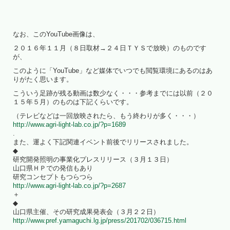
なお、このYouTube画像は、
２０１６年１１月（８日取材→２４日ＴＹＳで放映）のものです
が、
このように「YouTube」など媒体でいつでも閲覧環境にあるのはあ
りがたく思います。
こういう足跡が残る動画は数少なく・・・参考までには以前（２０
１５年５月）のものは下記くらいです。
（テレビなどは一回放映されたら、もう終わりが多く・・・）
http://www.agri-light-lab.co.jp/?p=1689
.
また、運よく下記関連イベント前後でリリースされました。
◆
研究開発照明の事業化プレスリリース（３月１３日）
山口県ＨＰでの発信もあり
研究コンセプトもつらつら
http://www.agri-light-lab.co.jp/?p=2687
＋
◆
山口県主催、その研究成果発表会（３月２２日）
http://www.pref.yamaguchi.lg.jp/press/201702/036715.html