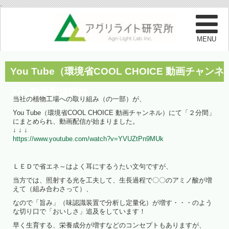
.
You Tube（環境省COOL CHOICE 動画チャンネ
ル）動画配信開始
当社の植物工場への取り組み（の一部）が、
You Tube（環境省COOL CHOICE 動画チャンネル）にて「２分間」
にまとめられ、動画配信が始まりました。
↓ ↓ ↓
https://www.youtube.com/watch?v=YVUZtPn9MUk
ＬＥＤで省エネ～はよく耳にするうたい文句ですが、
当方では、照射する光を工夫して、生長過程で〇〇のアミノ酸が増
えて（組み合わさって）、
なので「旨み」（味認識装置で分析し定量化）が増す・・・のよう
な切り口で「おいしさ」追及をしています！
早く生育する、栄養成分が増すなどのコンセプトもありますが、