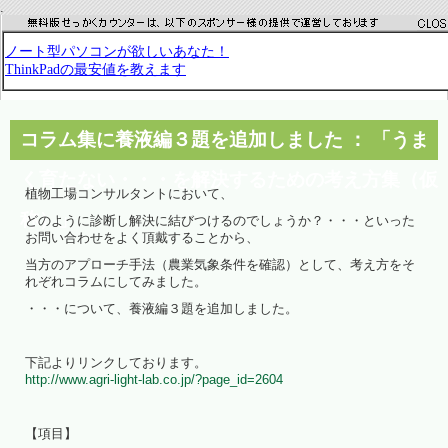
.
コラム集に養液編３題を追加しました ： 「うま
く育たない・・・を解決するための考え方集（仮
植物工場コンサルタントにおいて、
称）」
どのように診断し解決に結びつけるのでしょうか？・・・といった
お問い合わせをよく頂戴することから、
当方のアプローチ手法（農業気象条件を確認）として、考え方をそ
れぞれコラムにしてみました。
・・・について、養液編３題を追加しました。
下記よりリンクしております。
http://www.agri-light-lab.co.jp/?page_id=2604
【項目】