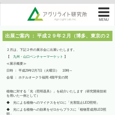
.
出展ご案内 ： 平成２９年２月（博多、東京の２
件）
２月は、下記２件の展示会に出展いたします。
【
九州・山口ベンチャーマーケット
】
≪展示概要≫
日時 ： 平成29年2月7日（火曜日） 10時～
会場 ： ホテルオークラ福岡 4階平安の間
植物に対する「光（照明器具）」を紹介いたします（研究開発技術
を用いた一例として）
◆ 光による植物へのマイナスをゼロに「光害阻止LED照明」
◆ 光による植物への効果をゼロからプラスに「植物育成用LED照
明」