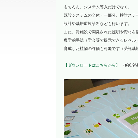
もちろん、システム導入だけでなく、
既設システムの全体・一部分、検討ステ
設計や栽培環境診断なども行います。
また、貴施設で開発された照明や資材を
農学的手法（学会等で提示できるレベル
育成した植物の評価も可能です（受託栽
【ダウンロードはこちらから】
（約0.9