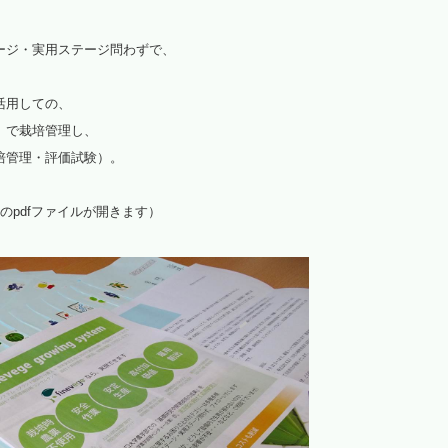
光環境高効率化
ージ・実用ステージ問わずで、
植物観察
活用しての、
水耕栽培パネル（定植板）
）で栽培管理し、
洗浄装置
培管理・評価試験）。
藻が活着しにくいシート
Mのpdfファイルが開きます）
植物工場考え方（ＤＶＤ）
パルス制御
啓発活動
（資料作成・講演・講師）