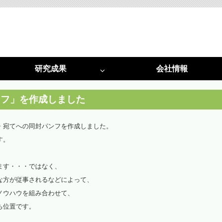
研究成果
会社情報
特許
採択実績
光害対策
植物工場
ンフ」を作成しました
光害阻止ＬＥＤ照明
植物工場システム
・宛てへの同封パンフを作成しました。
す。
光害コンサルタント
植物工場コンサルタント
啓発活動
光環境構築
ます・・・ではなく、
（資料作成・講演・講師）
（栽培用白色ＬＥＤ照明）
な方が従事されるなどによって、
ノウハウを組み合わせて、
光環境構築
ち位置です。
（試験用多色ＬＥＤ）