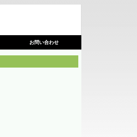
お問い合わせ
利用機器
施設園芸
光環境構築
（苗向け補光ＬＥＤ照明）
光環境構築
（ハウス用ＬＥＤ照明）
藻が活着しにくいシート
水耕栽培パネル（定植板）