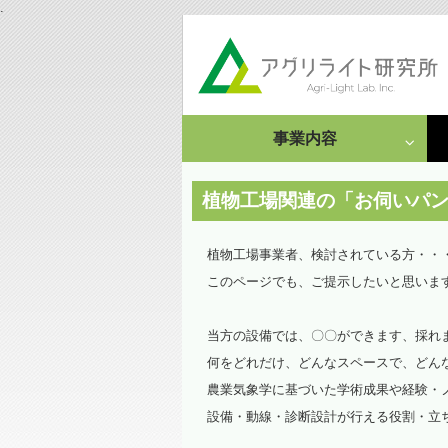
.
事業内容
成果発表
受託研究・依頼事例
植物工場関連の「お伺いパ
栽培・分析受託
植物工場事業者、検討されている方・・
このページでも、ご提示したいと思いま
情報集約・文献調査
依頼事例
当方の設備では、〇〇ができます、採れ
何をどれだけ、どんなスペースで、どん
農業気象学に基づいた学術成果や経験・
設備・動線・診断設計が行える役割・立