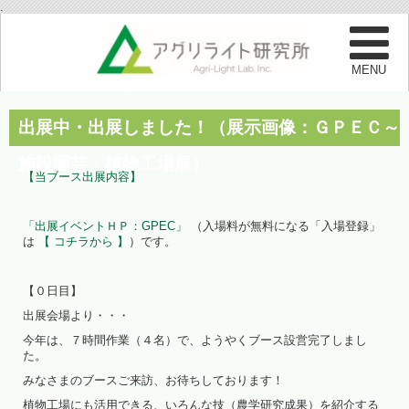
.
出展中・出展しました！（展示画像：ＧＰＥＣ～
施設園芸・植物工場展）
【当ブース出展内容】
「出展イベントＨＰ：GPEC」
（入場料が無料になる「入場登録」
は
【 コチラから 】
）です。
【０日目】
出展会場より・・・
今年は、７時間作業（４名）で、ようやくブース設営完了しまし
た。
みなさまのブースご来訪、お待ちしております！
植物工場にも活用できる、いろんな技（農学研究成果）を紹介する