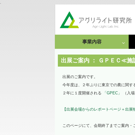
.
事業内容
成果発表
受託研究・依頼事例
出展ご案内 ： ＧＰＥＣ≪
栽培・分析受託
出展のご案内です。
今年度は、２年ぶりに東京での農に関す
情報集約・文献調査
２年に１度開催される
「GPEC」
（入場
依頼事例
【出展会場からのレポートページ＋出展
このページにて、会期終了までご案内・