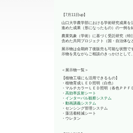
【7月11日up】
山口大学農学部における学術研究成果を
進めた成果（形になったもの）の一例を
農業気象（学術）に基づく受託研究（特
含めた共同プロジェクト（国・自治体な
展示物は会期終了後販売も可能な状態で
示物を見ながらご相談のきっかけとして
＜展示物一覧＞
【植物工場にも活用できるもの】
・植物育成ＬＥＤ照明（白色）
・マルチカラーＬＥＤ照明（各色ＰＰＦ
・
高効率反射シート
・
インターバル観察システム
・
動画講義システム
・センシング管理システム
・藻活着軽減シート
・ウレタン