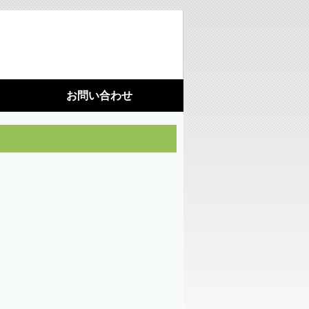
お問い合わせ
利用機器
施設園芸
光環境構築
（苗向け補光ＬＥＤ照明）
光環境構築
（ハウス用ＬＥＤ照明）
藻が活着しにくいシート
水耕栽培パネル（定植板）