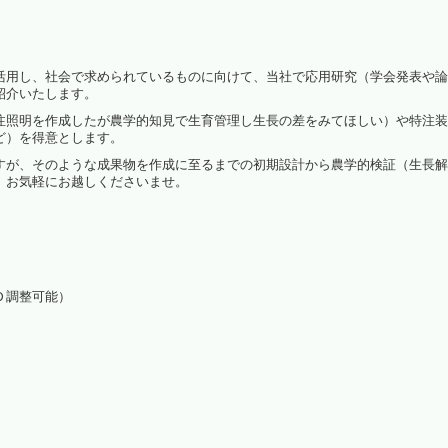
光環境高効率化
活用し、社会で求められているものに向けて、当社で応用研究（学会発表や論
植物観察
紹介いたします。
注照明を作成したが農学的知見で生育管理し生長の差をみてほしい）や特注装
水耕栽培パネル（定植板）
ど）を得意とします。
洗浄装置
すが、そのような成果物を作成に至るまでの初期設計から農学的検証（生長解
、お気軽にお越しくださいませ。
藻が活着しにくいシート
植物工場考え方（ＤＶＤ）
パルス制御
Ｄ調整可能）
啓発活動
（資料作成・講演・講師）