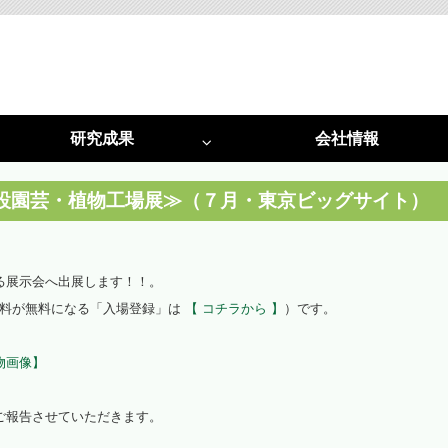
研究成果
会社情報
特許
採択実績
光害対策
植物工場
施設園芸・植物工場展≫（７月・東京ビッグサイト）
光害阻止ＬＥＤ照明
植物工場システム
る展示会へ出展します！！。
光害コンサルタント
植物工場コンサルタント
料が無料になる「入場登録」は
【 コチラから 】
）です。
啓発活動
光環境構築
（資料作成・講演・講師）
（栽培用白色ＬＥＤ照明）
物画像】
光環境構築
ご報告させていただきます。
（試験用多色ＬＥＤ）