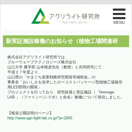
.
新実証施設稼働のお知らせ（植物工場関連研
究）・報道公開補足
株式会社アグリライト研究所では、
ブルーウェーブテクノロジーズ株式会社
山口大学 農学部 山本晴彦先生（教授）と共同研究にて、
平成２７年度より、
山口県の「やまぐち産業戦略研究開発等補助金」の
事業名「おいしさを追求したローコストパッケージ型植物工場栽培
用LED照明の開発」
プロジェクトを行っており、研究経過と実証施設（「finevege-
LAB.」（ファインベジ-ラボ）と命名）稼働について発信しました。
【報道公開説明のページ】
http://www.agri-light-lab.co.jp/?p=2043