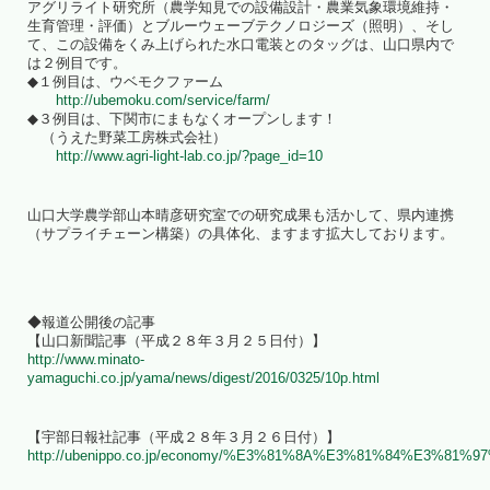
アグリライト研究所（農学知見での設備設計・農業気象環境維持・
生育管理・評価）とブルーウェーブテクノロジーズ（照明）、そし
て、この設備をくみ上げられた水口電装とのタッグは、山口県内で
は２例目です。
◆１例目は、ウベモクファーム
http://ubemoku.com/service/farm/
◆３例目は、下関市にまもなくオープンします！
（うえた野菜工房株式会社）
http://www.agri-light-lab.co.jp/?page_id=10
山口大学農学部山本晴彦研究室での研究成果も活かして、県内連携
（サプライチェーン構築）の具体化、ますます拡大しております。
◆報道公開後の記事
【山口新聞記事（平成２８年３月２５日付）】
http://www.minato-
yamaguchi.co.jp/yama/news/digest/2016/0325/10p.html
【宇部日報社記事（平成２８年３月２６日付）】
http://ubenippo.co.jp/economy/%E3%81%8A%E3%81%84%