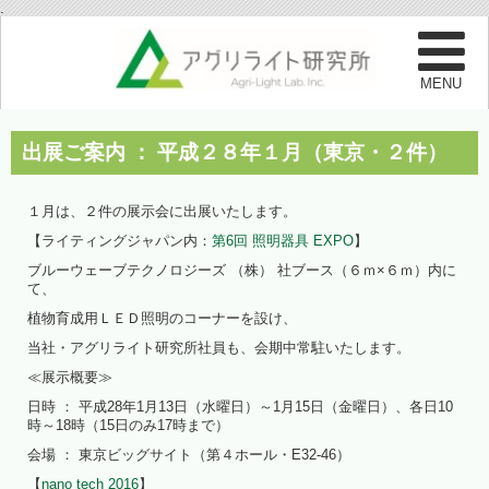
.
出展ご案内 ： 平成２８年１月（東京・２件）
１月は、２件の展示会に出展いたします。
【ライティングジャパン内：
第6回 照明器具 EXPO
】
ブルーウェーブテクノロジーズ （株） 社ブース（６ｍ×６ｍ）内に
て、
植物育成用ＬＥＤ照明のコーナーを設け、
当社・アグリライト研究所社員も、会期中常駐いたします。
≪展示概要≫
日時 ： 平成28年1月13日（水曜日）～1月15日（金曜日）、各日10
時～18時（15日のみ17時まで）
会場 ： 東京ビッグサイト（第４ホール・E32-46）
【
nano tech 2016
】