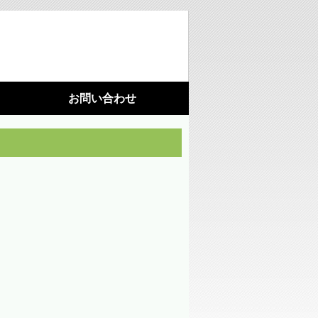
お問い合わせ
利用機器
施設園芸
光環境構築
（苗向け補光ＬＥＤ照明）
光環境構築
（ハウス用ＬＥＤ照明）
藻が活着しにくいシート
水耕栽培パネル（定植板）