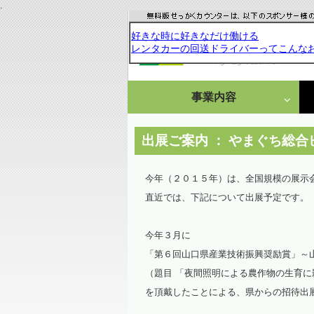
.
事業内容
成果発表
受託研究・依頼事例
出展ご案内 ： やまぐち総
栽培・分析受託
今年（２０１５年）は、全国規模の展示
直近では、下記について出展予定です。
情報集約・文献調査
依頼事例
今年３月に
「第６回山口県産業技術振興奨励賞」～
（題目 「夜間照明による農作物の生育
を頂戴したことによる、県からの招待出