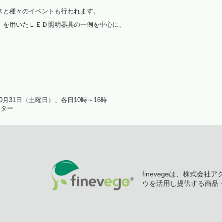
スと種々のイベントも行われます。
光環境高効率化
」を用いたＬＥＤ照明器具の一例を中心に、
植物観察
水耕栽培パネル（定植板）
洗浄装置
藻が活着しにくいシート
10月31日（土曜日）、各日10時～16時
ンター
植物工場考え方（ＤＶＤ）
パルス制御
啓発活動
finevegeは、株式会
（資料作成・講演・講師）
ウを活用し提供する商品