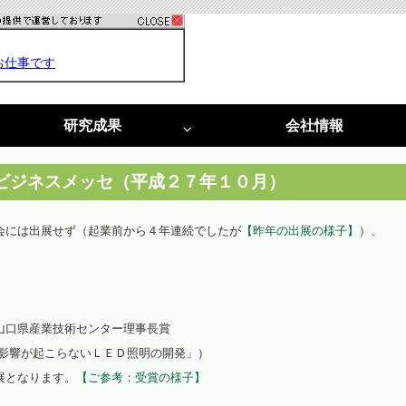
研究成果
会社情報
特許
採択実績
光害対策
植物工場
合ビジネスメッセ（平成２７年１０月）
光害阻止ＬＥＤ照明
植物工場システム
会には出展せず（起業前から４年連続でしたが
【昨年の出展の様子】
）、
光害コンサルタント
植物工場コンサルタント
啓発活動
光環境構築
（資料作成・講演・講師）
（栽培用白色ＬＥＤ照明）
山口県産業技術センター理事長賞
に影響が起こらないＬＥＤ照明の開発」）
光環境構築
展となります。
【ご参考：受賞の様子】
（試験用多色ＬＥＤ）