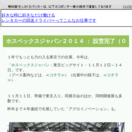
.
ホスペックスジャパン２０１４ ： 設営完了（０
日目）
１年でもっとも力の入る東京での出展、今年は、
「ホスペックスジャパン
：東京ビッグサイト・１１月１２日～１４
日」です。
（ブース案内などは、
≪コチラ≫
）（出展中の様子は、
≪コチラ
≫
）
１１月１１日、準備で東京入り。同展示会のほか、同時開催展も多
数です。
昨年まで４年連続で出展していた「アグロイノベーション」も。